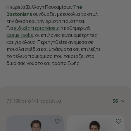
Η ευρεία Συλλογή Πουκαμίσων
The
Bostonians
συνδυάζει με ευκολία το στυλ,
την άνεση και την άριστη ποιότητα.
Για
ειδικές περιστάσεις
ή καθημερινά
casual looks
, οι επιλογές είναι αμέτρητες
και για όλους. Περιηγηθείτε ανάμεσα σε
ποικίλα σχέδια και υφάσματα και επιλέξτε
το τέλειο πουκάμισο που ταιριάζει στο
δικό σας γούστο και τρόπο ζωής.
73-108 από 141 προϊόντα
36