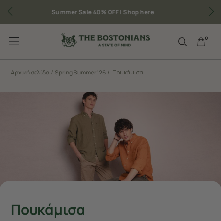
Δωρεάν μεταφορικά για παραγγελίες άνω των 50€
0
Αρχική σελίδα
/
Spring Summer '26
/
Πουκάμισα
Πουκάμισα