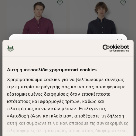
-40%
-40%
Αυτή η ιστοσελίδα χρησιμοποιεί cookies
ΠΟΥΚΑΜΙΣΟ ΛΙΝΟ REGULAR
BIG & TALL ΠΟΥΚΑΜΙΣΟ ΛΙΝΟ
Χρησιμοποιούμε cookies για να βελτιώνουμε συνεχώς
FIT
REGULAR FIT
την εμπειρία περιήγησής σας και να σας προσφέρουμε
€100,00
€60,00
€110,00
€66,00
εξατομικευμένες διαφημίσεις όταν επισκέπτεστε
​
+ 10 Colors
+ 2 Colors
ιστότοπους και εφαρμογές τρίτων, καθώς και
A Season of Style
πλατφόρμες κοινωνικών μέσων. Επιλέγοντας
Big & Tall
«Αποδοχή όλων και κλείσιμο», αποδέχεστε τη δήλωση
αυτή και συμφωνείτε να κοινοποιούμε τις συγκεκριμένες
SUMMER SALE
πληροφορίες σε τρίτα μέρη, όπως στους διαφημιστικούς