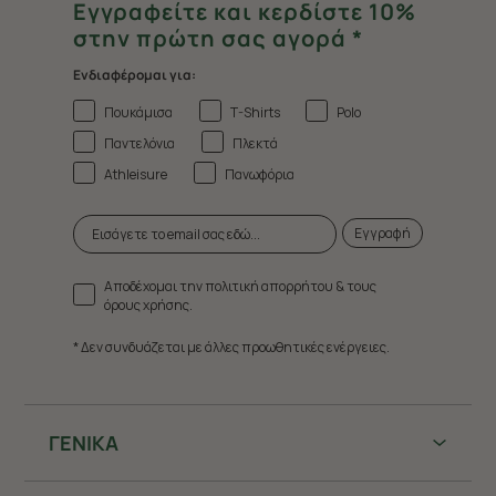
Εγγραφείτε και κερδίστε 10%
στην πρώτη σας αγορά *
Ενδιαφέρομαι για:
Πουκάμισα
T-Shirts
Polo
Παντελόνια
Πλεκτά
Athleisure
Πανωφόρια
Εγγραφή
Αποδέχομαι την πολιτική απορρήτου & τους
όρους χρήσης.
* Δεν συνδυάζεται με άλλες προωθητικές ενέργειες.
ΓΕΝΙΚΑ