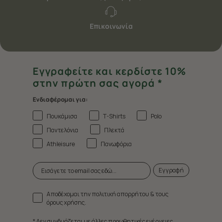
Επικοινωνία
Εγγραφείτε και κερδίστε 10%
στην πρώτη σας αγορά *
Ενδιαφέρομαι για:
Πουκάμισα
T-Shirts
Polo
Παντελόνια
Πλεκτά
Athleisure
Πανωφόρια
Εγγραφή
Αποδέχομαι την πολιτική απορρήτου & τους
όρους χρήσης.
* Δεν συνδυάζεται με άλλες προωθητικές ενέργειες.