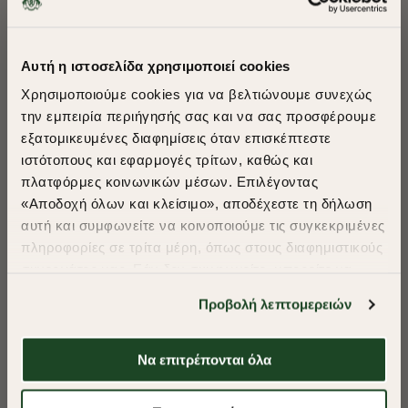
Αυτή η ιστοσελίδα χρησιμοποιεί cookies
Χρησιμοποιούμε cookies για να βελτιώνουμε συνεχώς
την εμπειρία περιήγησής σας και να σας προσφέρουμε
εξατομικευμένες διαφημίσεις όταν επισκέπτεστε
​
ιστότοπους και εφαρμογές τρίτων, καθώς και
A Season of Style
πλατφόρμες κοινωνικών μέσων. Επιλέγοντας
«Αποδοχή όλων και κλείσιμο», αποδέχεστε τη δήλωση
-40%
-40%
αυτή και συμφωνείτε να κοινοποιούμε τις συγκεκριμένες
SUMMER SALE
πληροφορίες σε τρίτα μέρη, όπως στους διαφημιστικούς
ΔΕΡΜΑΤΙΝΗ ΘΗΚΗ ΚΑΡΤΩΝ
ΔΕΡΜΑΤΙΝΗ ΘΗΚΗ ΚΑΡΤΩΝ
ENJOY 40% OFF
συνεργάτες μας. Εάν δεν συμφωνείτε, μπορείτε να
επιλέξετε να συνεχίσετε την περιήγησή σας με «Μόνο
€40,00
€24,00
€40,00
€24,00
Προβολή λεπτομερειών
απαιτούμενα cookies» και θα περιοριστούμε
+ 1 Colors
+ 1 Colors
Δωρεάν Μεταφορικά από 50€ και άνω.
στα cookies και τις τεχνολογίες που είναι απολύτως
απαραίτητα για την ασφαλή απόδοση και
Να επιτρέπονται όλα
λειτουργικότητα της ιστοσελίδας μας. Ωστόσο, λάβετε
υπόψη ότι αποκλείοντας ορισμένους τύπους cookies δεν
Shop Now