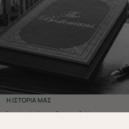
Η ΙΣΤΟΡΙΑ ΜΑΣ
Βοστώνη. Η πόλη των «Πρώτων». Το λίκνο της
ελευθερίας… εκεί που γεννήθηκε και άκμασε το New
England’s fashion style. Για πάνω από
40