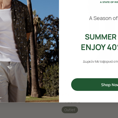
​
A Season of
SUMMER 
ENJOY 40
Δωρεάν Μεταφορικά από
OBBY REGULAR FIT
ΠΑΝΤΕΛΟΝΙ TWILL CHINOS R
Shop No
€39,00
+ 1 Colors
Outlet