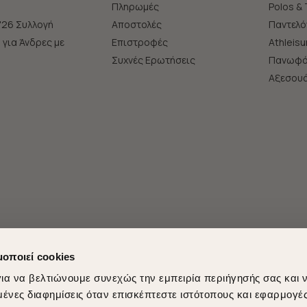
Πληρωμές
Polos & 
'26 Συλλογή
Αποστολές
Παντελό
s για Άνδρες με
Επιστροφές
Athleisu
Συχνές Ερωτήσεις
Πανωφό
Aξεσου
μοποιεί cookies
ια να βελτιώνουμε συνεχώς την εμπειρία περιήγησής σας και 
νες διαφημίσεις όταν επισκέπτεστε ιστότοπους και εφαρμογέ