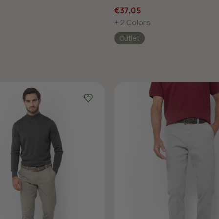
€37,05
+ 2 Colors
Outlet