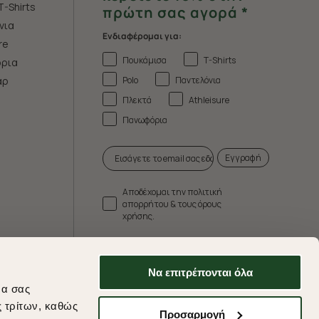
T-Shirts
πρώτη σας αγορά *
νια
Ενδιαφέρομαι για:
re
Πουκάμισα
T-Shirts
ρια
Polo
Παντελόνια
άρ
Πλεκτά
Athleisure
Πανωφόρια
Εγγραφή
Αποδέχομαι την πολιτική
απορρήτου & τους όρους
χρήσης.
* Δεν συνδυάζεται με άλλες προωθητικές
ενέργειες.
Να επιτρέπονται όλα
να σας
ς τρίτων, καθώς
Προσαρμογή