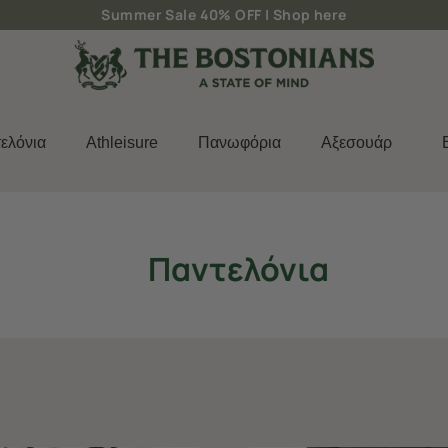
Summer Sale 40% OFF |
Shop here
ελόνια
Athleisure
Πανωφόρια
Aξεσουάρ
Παντελόνια