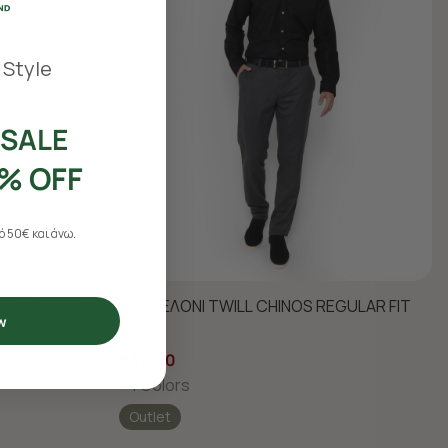
 Style
SALE
% OFF
 50€ και άνω.
EGULAR FIT
ΠΑΝΤΕΛΟΝΙ TWILL CHINOS REGULAR FIT
w
€39,00
+ 1 Colors
Outlet