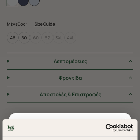
Μέγεθος:
Size Guide
48
50
60
62
3XL
4XL
Λεπτομέρειες
Φροντiδα
Αποστολές & Επιστροφές
ΠΡΟΤΕΙΝΟΥΜΕ ΓΙΑ ΕΣΑΣ