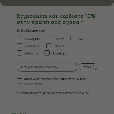
Εγγραφείτε και κερδίστε 10%
στην πρώτη σας αγορά *
Ενδιαφέρομαι για:
Πουκάμισα
T-Shirts
Polo
Παντελόνια
Πλεκτά
Athleisure
Πανωφόρια
Εγγραφή
Αποδέχομαι την πολιτική απορρήτου & τους
όρους χρήσης.
* Δεν συνδυάζεται με άλλες προωθητικές ενέργειες.