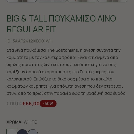
BIG & TALL ΠΟΥΚΑΜΙΣΟ ΛΙΝΟ
REGULAR FIT
ID:
3AAP2412X|B001WH
Στα λινά πουκάμισα The Bostonians, η άνεση συναντά την
κομψότητα με τον καλύτερο τρόπο! Είναι φτιαγμένα απο
υψηλής ποιότητας λινό και έχουν σχεδιαστεί για να σας
χαρίζουν δροσιά ακόμα και στις πιο ζεστές μέρες του
καλοκαιριού. Επιλέξτε το δικό σας μέσα απο ποικιλία
χρωμάτων και prints, για απόλυτη άνεση που δεν στερείται
στυλ, από το πρωί στην παραλία εως τη βραδυνή σας έξοδο.
€110,00
€66,00
-40%
ΧΡΩΜΑ:
WHITE