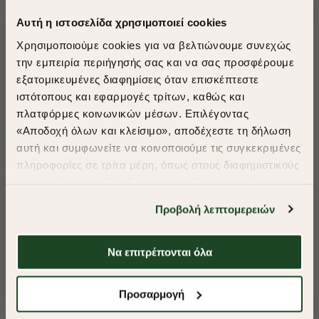
Αυτή η ιστοσελίδα χρησιμοποιεί cookies
Χρησιμοποιούμε cookies για να βελτιώνουμε συνεχώς
την εμπειρία περιήγησής σας και να σας προσφέρουμε
εξατομικευμένες διαφημίσεις όταν επισκέπτεστε
​
ιστότοπους και εφαρμογές τρίτων, καθώς και
A Season of Style
πλατφόρμες κοινωνικών μέσων. Επιλέγοντας
«Αποδοχή όλων και κλείσιμο», αποδέχεστε τη δήλωση
αυτή και συμφωνείτε να κοινοποιούμε τις συγκεκριμένες
SUMMER SALE
πληροφορίες σε τρίτα μέρη, όπως στους διαφημιστικούς
ENJOY 40% OFF
συνεργάτες μας. Εάν δεν συμφωνείτε, μπορείτε να
επιλέξετε να συνεχίσετε την περιήγησή σας με «Μόνο
Προβολή λεπτομερειών
απαιτούμενα cookies» και θα περιοριστούμε
Δωρεάν Μεταφορικά από 50€ και άνω.
στα cookies και τις τεχνολογίες που είναι απολύτως
απαραίτητα για την ασφαλή απόδοση και
Να επιτρέπονται όλα
-40%
-40%
λειτουργικότητα της ιστοσελίδας μας. Ωστόσο, λάβετε
υπόψη ότι αποκλείοντας ορισμένους τύπους cookies δεν
Shop Now
Προσαρμογή
ΠΟΥΚΑΜΙΣΟ FIL A FIL REGULAR FIT
ΠΟΥΚΑΜΙΣΟ ΠΟΠΛ
θα μπορούμε να συλλέξουμε πληροφορίες που θα
βελτιώσουν την περιήγησή σας και να σας