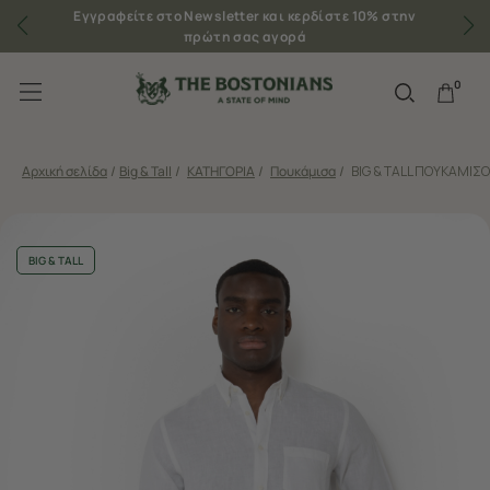
Εγγραφείτε στο Newsletter και κερδίστε 10% στην
πρώτη σας αγορά
0
Αρχική σελίδα
/
Big & Tall
/
ΚΑΤΗΓΟΡΙΑ
/
Πουκάμισα
/
BIG & TALL ΠΟΥΚΑΜΙΣΟ
BIG & TALL