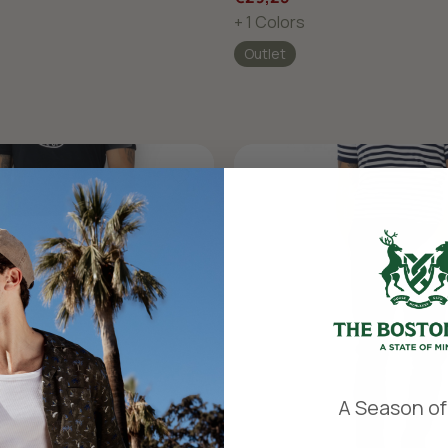
+ 1 Colors
Outlet
​
A Season of