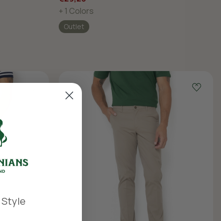
+ 1 Colors
Outlet
 Style