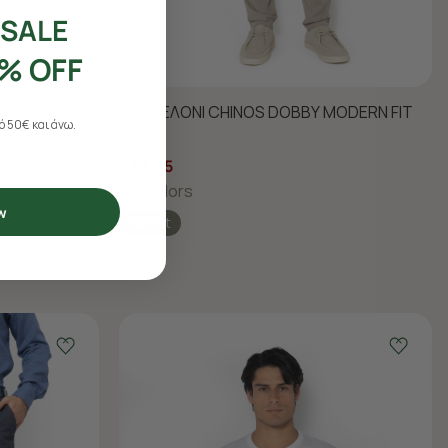
SALE
% OFF
ODERN FIT
ΠΑΝΤΕΛΟΝΙ CHINOS DOBBY MODERN FIT
 50€ και άνω.
€37,05
+ 2 Colors
w
Outlet