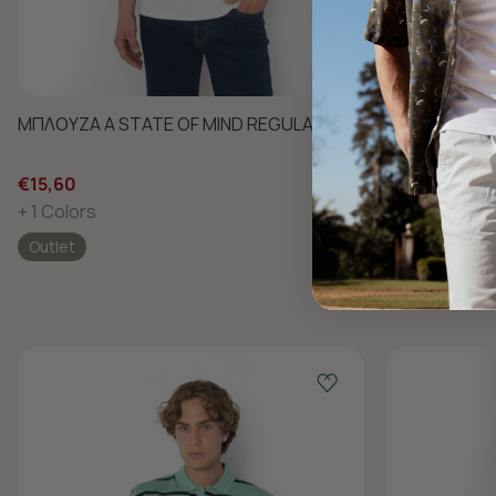
ΜΠΛΟΥΖΑ A STATE OF MIND REGULAR FIT
ΠΑΝΤΕΛΟΝΙ C
€15,60
€37,05
+ 1 Colors
+ 2 Colors
Outlet
Outlet