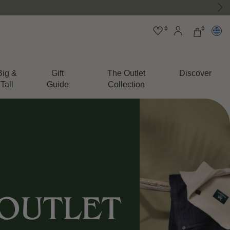
0
0
Big &
Gift
The Outlet
Discover
Tall
Guide
Collection