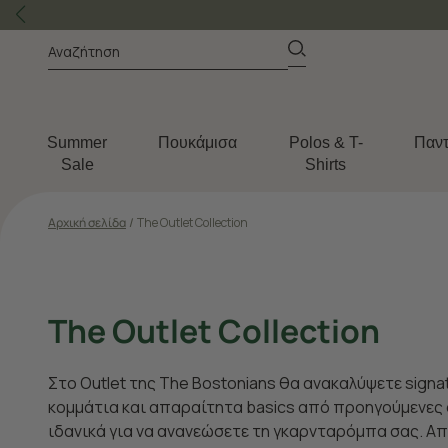
Summer
Πουκάμισα
Polos & T-
Παντ
Sale
Shirts
Αρχική σελίδα
/
The Outlet Collection
The Outlet Collection
Στο Outlet της The Bostonians θα ανακαλύψετε signa
κομμάτια και απαραίτητα basics από προηγούμενες 
ιδανικά για να ανανεώσετε τη γκαρνταρόμπα σας. Α