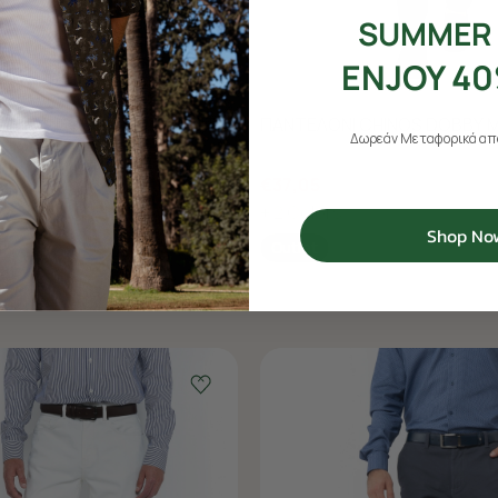
SUMMER 
ENJOY 40
HINOS DOBBY MODERN FIT
ΠΑΝΤΕΛΟΝΙ CHINOS DOBBY M
Δωρεάν Μεταφορικά από
€37,05
+ 2 Colors
Shop No
Outlet