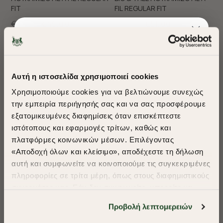
FIT
FIL REGULAR FIT
€75,00
€45,00
€85,00
€51,00
+ 4 Colors
+ 4 Colors
Big & Tall
Αυτή η ιστοσελίδα χρησιμοποιεί cookies
Χρησιμοποιούμε cookies για να βελτιώνουμε συνεχώς
την εμπειρία περιήγησής σας και να σας προσφέρουμε
εξατομικευμένες διαφημίσεις όταν επισκέπτεστε
​
ιστότοπους και εφαρμογές τρίτων, καθώς και
A Season of Style
πλατφόρμες κοινωνικών μέσων. Επιλέγοντας
«Αποδοχή όλων και κλείσιμο», αποδέχεστε τη δήλωση
αυτή και συμφωνείτε να κοινοποιούμε τις συγκεκριμένες
SUMMER SALE
πληροφορίες σε τρίτα μέρη, όπως στους διαφημιστικούς
ENJOY 40% OFF
-40%
-40%
συνεργάτες μας. Εάν δεν συμφωνείτε, μπορείτε να
επιλέξετε να συνεχίσετε την περιήγησή σας με «Μόνο
Προβολή λεπτομερειών
ΠΟΥΚΑΜΙΣΟ CHESTER
BIG & TALL ΠΟΥΚΑΜΙΣΟ
απαιτούμενα cookies» και θα περιοριστούμε
ΠΟΠΛΙΝΑ REGULAR FIT
CHESTER ΠΟΠΛΙΝΑ REGULAR
Δωρεάν Μεταφορικά από 50€ και άνω.