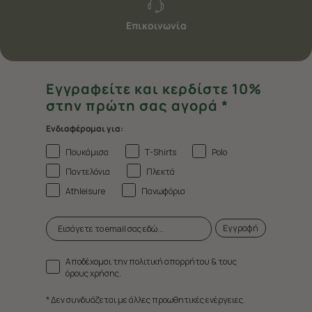
Επικοινωνία
Εγγραφείτε και κερδίστε 10%
στην πρώτη σας αγορά *
Ενδιαφέρομαι για:
Πουκάμισα
T-Shirts
Polo
Παντελόνια
Πλεκτά
Athleisure
Πανωφόρια
Εγγραφή
Αποδέχομαι την πολιτική απορρήτου & τους
όρους χρήσης.
* Δεν συνδυάζεται με άλλες προωθητικές ενέργειες.