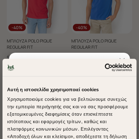
-40%
-40%
ΜΠΛΟΥΖΑ POLO PIQUE
ΜΠΛΟΥΖΑ POLO PIQUE
REGULAR FIT
REGULAR FIT
€55,00
€33,00
€55,00
€33,00
+ 26 Colors
+ 26 Colors
Sustainable Cotton
Sustainable Cotton
Αυτή η ιστοσελίδα χρησιμοποιεί cookies
Χρησιμοποιούμε cookies για να βελτιώνουμε συνεχώς
την εμπειρία περιήγησής σας και να σας προσφέρουμε
εξατομικευμένες διαφημίσεις όταν επισκέπτεστε
​
ιστότοπους και εφαρμογές τρίτων, καθώς και
A Season of Style
πλατφόρμες κοινωνικών μέσων. Επιλέγοντας
«Αποδοχή όλων και κλείσιμο», αποδέχεστε τη δήλωση