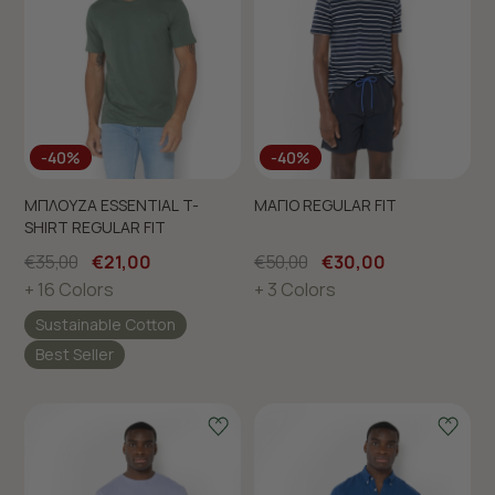
-40%
-40%
ΜΠΛΟΥΖΑ ESSENTIAL T-
ΜΑΓΙΟ REGULAR FIT
SHIRT REGULAR FIT
€35,00
€21,00
€50,00
€30,00
+ 16 Colors
+ 3 Colors
Sustainable Cotton
Best Seller