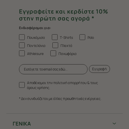
Εγγραφείτε και κερδίστε 10%
στην πρώτη σας αγορά *
Ενδιαφέρομαι για:
Πουκάμισα
T-Shirts
Polo
Παντελόνια
Πλεκτά
Athleisure
Πανωφόρια
Εγγραφή
Αποδέχομαι την πολιτική απορρήτου & τους
όρους χρήσης.
* Δεν συνδυάζεται με άλλες προωθητικές ενέργειες.
ΓΕΝΙΚΑ