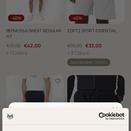
-40%
-40%
ΒΕΡΜΟΥΔΑ SWEAT REGULAR
ΣΟΡΤΣ SPORT ESSENTIAL
FIT
€70,00
€42,00
€55,00
€33,00
+ 1 Colors
+ 3 Colors
Sustainable Cotton