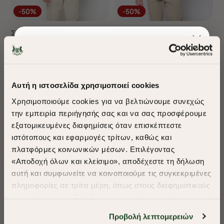
-50%
-50%
ΣΑΚΑΚΙ DOBBY
ΣΑΚΑΚΙ DOUBLE BREASTED
€255,00
€127,50
€195,00
€97,50
+ 1 Colors
Αυτή η ιστοσελίδα χρησιμοποιεί cookies
Best Seller
Χρησιμοποιούμε cookies για να βελτιώνουμε συνεχώς
την εμπειρία περιήγησής σας και να σας προσφέρουμε
εξατομικευμένες διαφημίσεις όταν επισκέπτεστε
​
ιστότοπους και εφαρμογές τρίτων, καθώς και
A Season of Style
πλατφόρμες κοινωνικών μέσων. Επιλέγοντας
«Αποδοχή όλων και κλείσιμο», αποδέχεστε τη δήλωση
αυτή και συμφωνείτε να κοινοποιούμε τις συγκεκριμένες
SUMMER SALE
πληροφορίες σε τρίτα μέρη, όπως στους διαφημιστικούς
ENJOY 40% OFF
συνεργάτες μας. Εάν δεν συμφωνείτε, μπορείτε να
επιλέξετε να συνεχίσετε την περιήγησή σας με «Μόνο
Προβολή λεπτομερειών
απαιτούμενα cookies» και θα περιοριστούμε
-50%
-50%