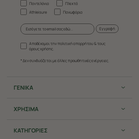
Παντελόνια
Πλεκτά
Athleisure
Πανωφόρια
Εγγραφή
Αποδέχομαι την πολιτική απορρήτου & τους
όρους χρήσης.
* Δεν συνδυάζεται με άλλες προωθητικές ενέργειες.
ΓΕΝΙΚΑ
ΧΡHΣΙΜΑ
ΚΑΤΗΓΟΡΙΕΣ