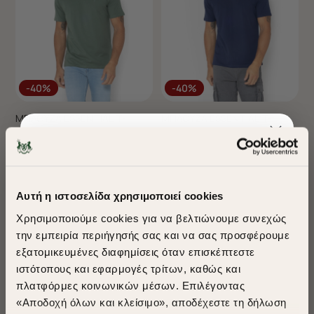
-40%
-40%
ΜΠΛΟΥΖΑ ESSENTIAL T-
ΜΠΛΟΥΖΑ ESSENTIAL T-
SHIRT REGULAR FIT
SHIRT REGULAR FIT
€35,00
€21,00
€35,00
€21,00
+ 16 Colors
+ 16 Colors
Sustainable Cotton
Sustainable Cotton
Αυτή η ιστοσελίδα χρησιμοποιεί cookies
Best Seller
Χρησιμοποιούμε cookies για να βελτιώνουμε συνεχώς
την εμπειρία περιήγησής σας και να σας προσφέρουμε
εξατομικευμένες διαφημίσεις όταν επισκέπτεστε
​
ιστότοπους και εφαρμογές τρίτων, καθώς και
A Season of Style
πλατφόρμες κοινωνικών μέσων. Επιλέγοντας
«Αποδοχή όλων και κλείσιμο», αποδέχεστε τη δήλωση