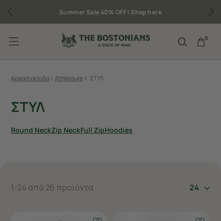
Δωρεάν μεταφορικά για παραγγελίες άνω των 50€
0
Αρχική σελίδα
/
Athleisure
/
ΣΤΥΛ
ΣΤΥΛ
Round Neck
Zip Neck
Full Zip
Hoodies
1-24 από 26 προϊόντα
24