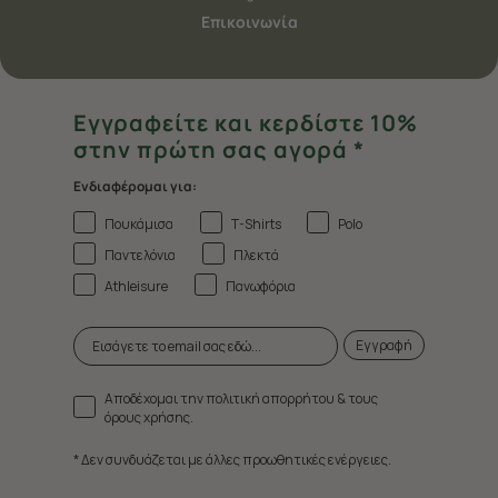
Επικοινωνία
Εγγραφείτε και κερδίστε 10%
στην πρώτη σας αγορά *
Ενδιαφέρομαι για:
Πουκάμισα
T-Shirts
Polo
Παντελόνια
Πλεκτά
Athleisure
Πανωφόρια
Εγγραφή
Αποδέχομαι την πολιτική απορρήτου & τους
όρους χρήσης.
* Δεν συνδυάζεται με άλλες προωθητικές ενέργειες.