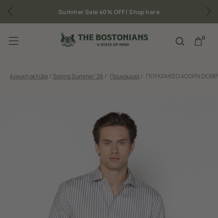
Δωρεάν μεταφορικά για παραγγελίες άνω των 50€
0
Αρχική σελίδα
/
Spring Summer '26
/
Πουκάμισα
/
ΠΟΥΚΑΜΙΣΟ ACORN DOBBY