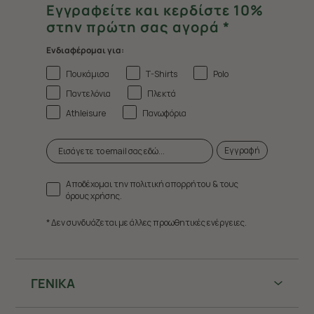
Εγγραφείτε και κερδίστε 10%
στην πρώτη σας αγορά *
Ενδιαφέρομαι για:
Πουκάμισα
T-Shirts
Polo
Παντελόνια
Πλεκτά
Athleisure
Πανωφόρια
Εγγραφή
Αποδέχομαι την πολιτική απορρήτου & τους
όρους χρήσης.
* Δεν συνδυάζεται με άλλες προωθητικές ενέργειες.
ΓΕΝΙΚΑ