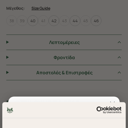
Μέγεθος:
Size Guide
38
39
40
41
42
43
44
45
46
Λεπτομέρειες
Φροντiδα
Αποστολές & Επιστροφές
ΠΡΟΤΕΙΝΟΥΜΕ ΓΙΑ ΕΣΑΣ