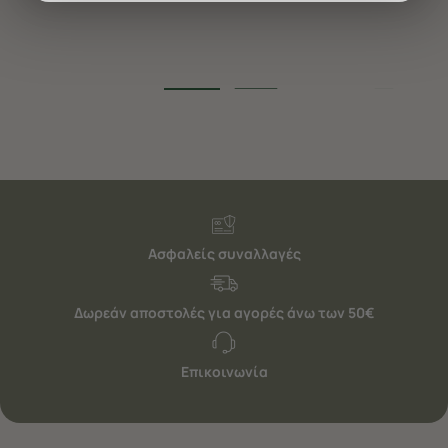
διαφημίσεις. Για να προσαρμόσετε τις επιλογές σας ή
να ανακαλέσετε τη συγκατάθεσή σας επιλέξτε το
"Ρυθμίσεις Cookies " ανά πάσα στιγμή με ισχύ για το
μέλλον. Εάν επιθυμείτε να μάθετε περισσότερα
σχετικά με τα cookies, επισκεφθείτε οποιαδήποτε στιγμή
τη σελίδα
Πολιτική cookies (link)
.
Ασφαλείς συναλλαγές
Δωρεάν αποστολές για αγορές άνω των 50€
Επικοινωνία