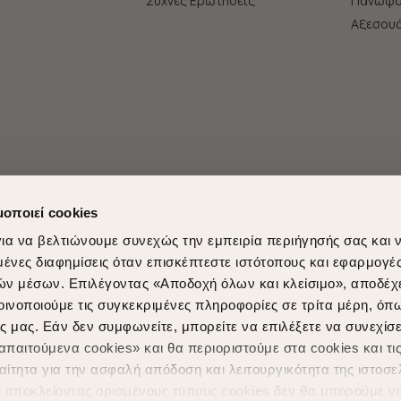
Συχνές Ερωτήσεις
Πανωφό
Aξεσου
μοποιεί cookies
ια να βελτιώνουμε συνεχώς την εμπειρία περιήγησής σας και 
νες διαφημίσεις όταν επισκέπτεστε ιστότοπους και εφαρμογέ
ών μέσων. Επιλέγοντας «Αποδοχή όλων και κλείσιμο», αποδέχ
οινοποιούμε τις συγκεκριμένες πληροφορίες σε τρίτα μέρη, όπ
ς μας. Εάν δεν συμφωνείτε, μπορείτε να επιλέξετε να συνεχίσε
Shopping in secure with
Shipping Metho
παιτούμενα cookies» και θα περιοριστούμε στα cookies και τις
ίτητα για την ασφαλή απόδοση και λειτουργικότητα της ιστοσε
ι αποκλείοντας ορισμένους τύπους cookies δεν θα μπορούμε ν