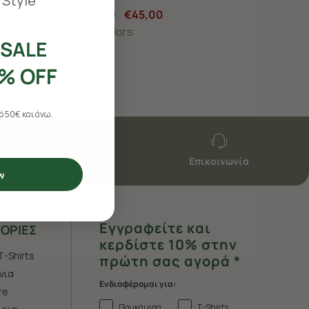
 Style
€75,00
€45,00
+ 3 Colors
SALE
% OFF
 50€ και άνω.
Επικοινωνία
w
Εγγραφείτε και
ΟΡΙΕΣ
κερδίστε 10% στην
T-Shirts
πρώτη σας αγορά *
νια
Ενδιαφέρομαι για:
re
Πουκάμισα
T-Shirts