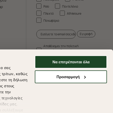
ρια
Polo
Παντελόνια
άρ
Πλεκτά
Athleisure
Πανωφόρια
Εγγραφή
Αποδέχομαι την πολιτική
απορρήτου & τους όρους
χρήσης.
Να επιτρέπονται όλα
* Δεν συνδυάζεται με άλλες προωθητικές
να σας
ενέργειες.
ς τρίτων, καθώς
Προσαρμογή
εστε τη δήλωση
ως στους
τε την
ds
 τεχνολογίες
λίδας μας.
α συλλέξουμε