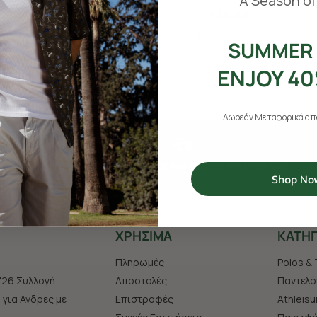
A Season of
00
€75,00
€45,00
+ 3 Colors
SUMMER 
ENJOY 40
Δωρεάν Μεταφορικά από
Δωρεάν αποστολές για αγορές άνω των 50€
Shop No
ΧΡHΣΙΜΑ
ΚΑΤΗΓ
Πληρωμές
Polos & 
'26 Συλλογή
Αποστολές
Παντελό
s για Άνδρες με
Επιστροφές
Athleisu