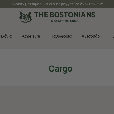
Δωρεάν μεταφορικά για παραγγελίες άνω των 50€
ελόνια
Athleisure
Πανωφόρια
Aξεσουάρ
Cargo