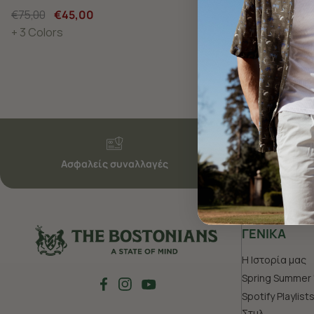
€75,00
€45,00
€75,00
€45,
+ 3 Colors
+ 3 Colors
Ασφαλείς συναλλαγές
ΓΕΝΙΚΑ
Η Ιστορία μας
Spring Summer 
Spotify Playlist
Στυλ