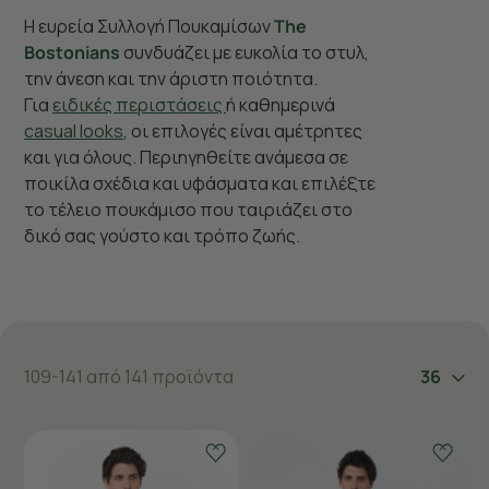
Η ευρεία Συλλογή Πουκαμίσων
The
Bostonians
συνδυάζει με ευκολία το στυλ,
την άνεση και την άριστη ποιότητα.
Για
ειδικές περιστάσεις
ή καθημερινά
casual looks
, οι επιλογές είναι αμέτρητες
και για όλους. Περιηγηθείτε ανάμεσα σε
ποικίλα σχέδια και υφάσματα και επιλέξτε
το τέλειο πουκάμισο που ταιριάζει στο
δικό σας γούστο και τρόπο ζωής.
109-141 από 141 προϊόντα
36