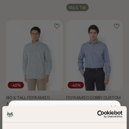
Big & Tall
-40%
-40%
BIG & TALL ΠΟΥΚΑΜΙΣΟ
ΠΟΥΚΑΜΙΣΟ DOBBY CUSTOM
ACORN ΠΟΠΛΙΝΑ REGULAR
FIT
FIT
€75,00
€45,00
€65,00
€39,00
+ 1 Colors
+ 1 Colors
Big & Tall