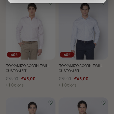
προσφέρουμε εξατομικευμένες υπηρεσίες και
διαφημίσεις. Για να προσαρμόσετε τις επιλογές σας ή
να ανακαλέσετε τη συγκατάθεσή σας επιλέξτε το
"Ρυθμίσεις Cookies " ανά πάσα στιγμή με ισχύ για το
μέλλον. Εάν επιθυμείτε να μάθετε περισσότερα
σχετικά με τα cookies, επισκεφθείτε οποιαδήποτε στιγμή
τη σελίδα
Πολιτική cookies (link)
.
-40%
-40%
ΠΟΥΚΑΜΙΣΟ ACORN TWILL
ΠΟΥΚΑΜΙΣΟ ACORN TWILL
CUSTOM FIT
CUSTOM FIT
€75,00
€45,00
€75,00
€45,00
+ 1 Colors
+ 1 Colors