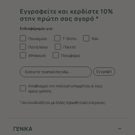
Εγγραφείτε και κερδίστε 10%
στην πρώτη σας αγορά *
Ενδιαφέρομαι για:
Πουκάμισα
T-Shirts
Polo
Παντελόνια
Πλεκτά
Athleisure
Πανωφόρια
Εγγραφή
Αποδέχομαι την πολιτική απορρήτου & τους
όρους χρήσης.
* Δεν συνδυάζεται με άλλες προωθητικές ενέργειες.
ΓΕΝΙΚΑ