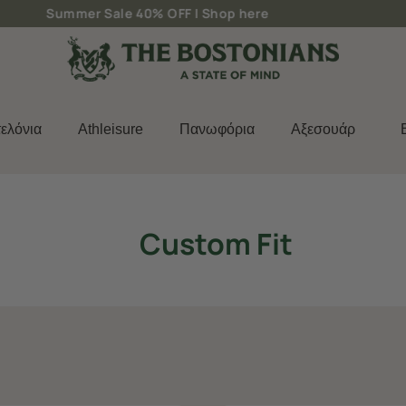
Δωρεάν μεταφορικά για παραγγελίες άνω των 50€
ελόνια
Athleisure
Πανωφόρια
Aξεσουάρ
Custom Fit