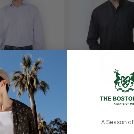
-40%
DOBBY CUSTOM FIT
ΠΟΥΚΑΜΙΣΟ ΒΑΜΒΑΚΙ ΛΙΝΟ C
00
€75,00
€45,00
+ 4 Colors
​
A Season of