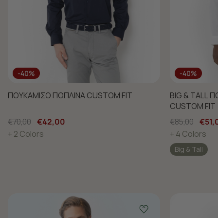
-40%
-40%
ΠΟΥΚΑΜΙΣΟ ΠΟΠΛΙΝΑ CUSTOM FIT
BIG & TALL 
CUSTOM FIT
€70,00
€42,00
€85,00
€51,
+ 2 Colors
+ 4 Colors
Big & Tall