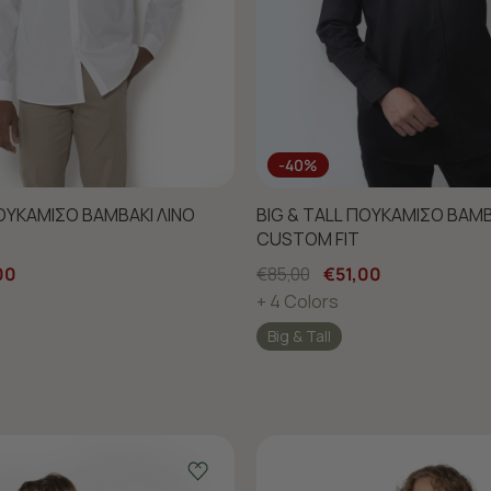
-40%
ΠΟΥΚΑΜΙΣΟ ΒΑΜΒΑΚΙ ΛΙΝΟ
BIG & TALL ΠΟΥΚΑΜΙΣΟ ΒΑΜΒ
CUSTOM FIT
00
€85,00
€51,00
+ 4 Colors
Big & Tall