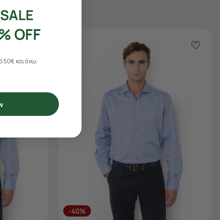
SALE
% OFF
 50€ και άνω.
w
-40%