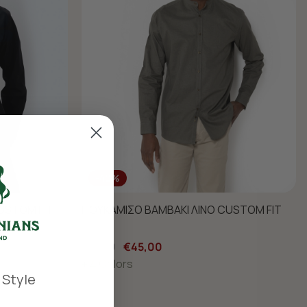
-40%
USTOM FIT
ΠΟΥΚΑΜΙΣΟ ΒΑΜΒΑΚΙ ΛΙΝΟ CUSTOM FIT
€75,00
€45,00
+ 4 Colors
 Style