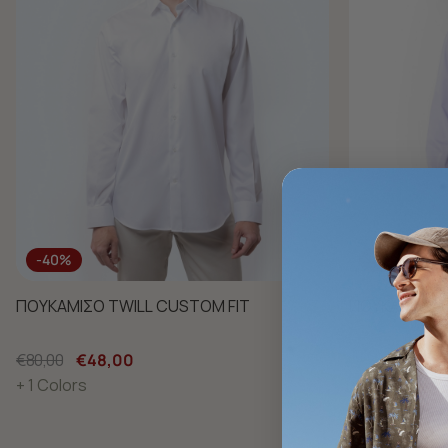
-40%
-40%
ΠΟΥΚΑΜΙΣΟ TWILL CUSTOM FIT
ΠΟΥΚΑΜΙΣΟ 
€80,00
€48,00
€75,00
€45,
+ 1 Colors
+ 3 Colors