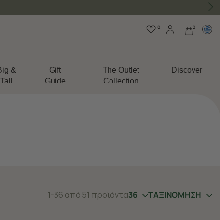
0
0
Big &
Gift
The Outlet
Discover
Tall
Guide
Collection
1-36 από 51 προϊόντα
36
ΤΑΞΙΝΟΜΗΣΗ