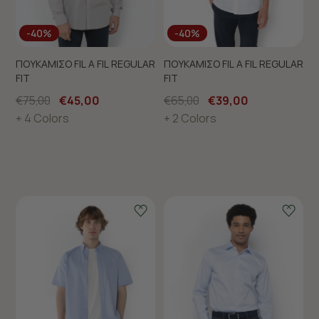
GIFT IDEAS
GIFT IDEAS
-40%
-40%
Thoughtful gifts, timeless style!
ΠΟΥΚΑΜΙΣΟ FIL A FIL REGULAR
ΠΟΥΚΑΜΙΣΟ FIL A FIL REGULAR
FIT
FIT
Thoughtful gifts, timeless style!
€75,00
€45,00
Δείτε περισσότερα
€65,00
€39,00
+ 4 Colors
+ 2 Colors
Δείτε περισσότερα