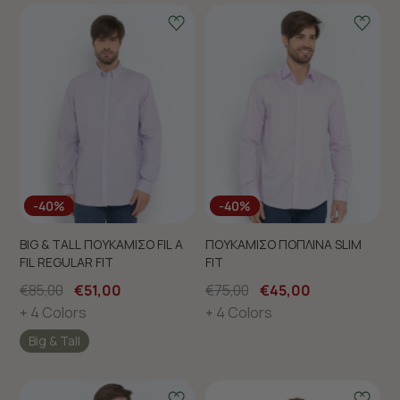
-40%
-40%
BIG & TALL ΠΟΥΚΑΜΙΣΟ FIL A
ΠΟΥΚΑΜΙΣΟ ΠΟΠΛΙΝΑ SLIM
FIL REGULAR FIT
FIT
€85,00
€51,00
€75,00
€45,00
+ 4 Colors
+ 4 Colors
Big & Tall