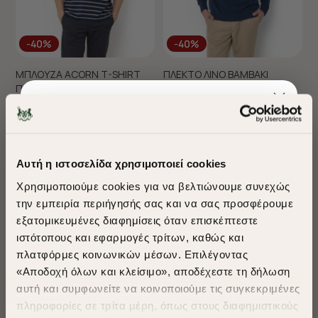
-40%
-40%
ΜΠΛΟΥΖΑ ACORN T-SHIRT
ΠΛΕΚΤΟ ΛΙΝΟ ΒΑΜΒΑΚΙ
ΠΛΕΚΤΟ REGULAR FIT
ΛΑΙΜΟΚΟΨΗ REGULAR
€75,00
€45,00
€80,00
€48,00
+ 2 Colors
Αυτή η ιστοσελίδα χρησιμοποιεί cookies
Χρησιμοποιούμε cookies για να βελτιώνουμε συνεχώς
την εμπειρία περιήγησής σας και να σας προσφέρουμε
εξατομικευμένες διαφημίσεις όταν επισκέπτεστε
​
ιστότοπους και εφαρμογές τρίτων, καθώς και
A Season of Style
πλατφόρμες κοινωνικών μέσων. Επιλέγοντας
«Αποδοχή όλων και κλείσιμο», αποδέχεστε τη δήλωση
αυτή και συμφωνείτε να κοινοποιούμε τις συγκεκριμένες
SUMMER SALE
πληροφορίες σε τρίτα μέρη, όπως στους διαφημιστικούς