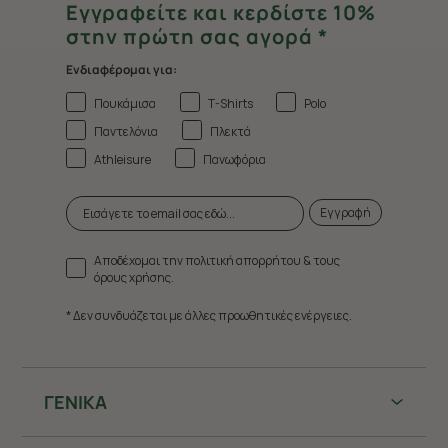
Εγγραφείτε και κερδίστε 10%
στην πρώτη σας αγορά *
Ενδιαφέρομαι για:
Πουκάμισα
T-Shirts
Polo
Παντελόνια
Πλεκτά
Athleisure
Πανωφόρια
Εγγραφή
Αποδέχομαι την πολιτική απορρήτου & τους
όρους χρήσης.
* Δεν συνδυάζεται με άλλες προωθητικές ενέργειες.
ΓΕΝΙΚΑ