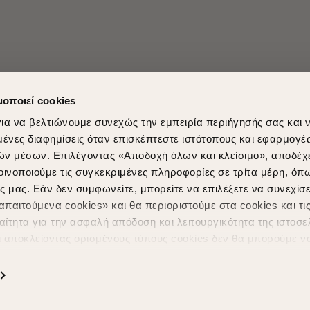
μοποιεί cookies
ια να βελτιώνουμε συνεχώς την εμπειρία περιήγησής σας και 
νες διαφημίσεις όταν επισκέπτεστε ιστότοπους και εφαρμογέ
ών μέσων. Επιλέγοντας «Αποδοχή όλων και κλείσιμο», αποδέχ
οινοποιούμε τις συγκεκριμένες πληροφορίες σε τρίτα μέρη, όπ
ς μας. Εάν δεν συμφωνείτε, μπορείτε να επιλέξετε να συνεχίσε
Shopping in secure with
Shipping Metho
παιτούμενα cookies» και θα περιοριστούμε στα cookies και τις
ίτητα για την ασφαλή απόδοση και λειτουργικότητα της ιστοσε
ι αποκλείοντας ορισμένους τύπους cookies δεν θα μπορούμε ν
ιώσουν την περιήγησή σας και να σας προσφέρουμε εξατομικε
ς. Για να προσαρμόσετε τις επιλογές σας ή να ανακαλέσετε τ
ς Cookies " ανά πάσα στιγμή με ισχύ για το μέλλον. Εάν επιθυ
α cookies, επισκεφθείτε οποιαδήποτε στιγμή τη σελίδα
Πολιτική