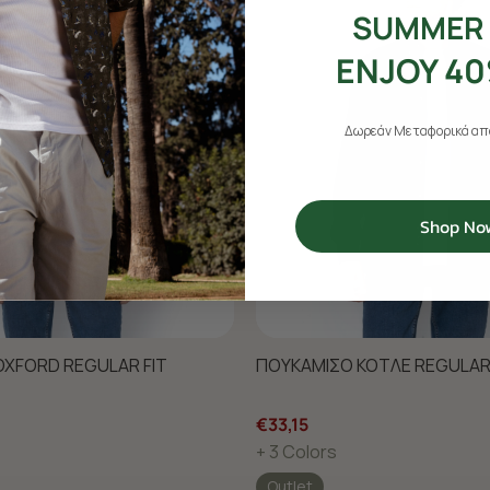
SUMMER 
ENJOY 40
Δωρεάν Μεταφορικά από
Shop No
XFORD REGULAR FIT
ΠΟΥΚΑΜΙΣΟ ΚΟΤΛΕ REGULAR 
€33,15
+ 3 Colors
Outlet