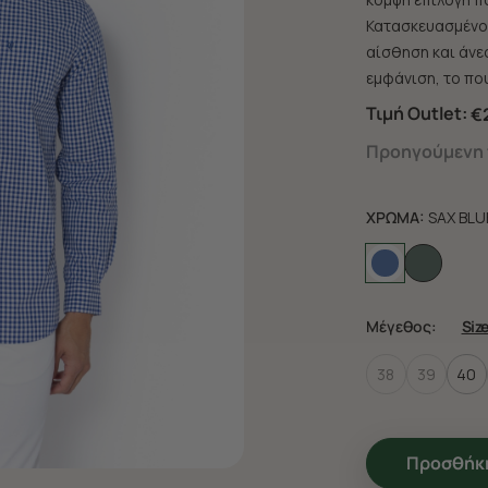
Κατασκευασμένο 
αίσθηση και άνεσ
εμφάνιση, το που
Τιμή Outlet:
€
Προηγούμενη τ
ΧΡΩΜΑ:
SAX BLU
Μέγεθος:
Siz
38
39
40
Προσθήκη