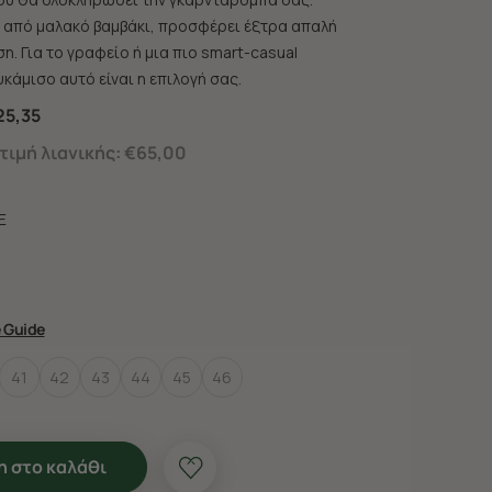
από μαλακό βαμβάκι, προσφέρει έξτρα απαλή
η. Για το γραφείο ή μια πιο smart-casual
κάμισο αυτό είναι η επιλογή σας.
25,35
ιμή λιανικής:
€65,00
E
e Guide
41
42
43
44
45
46
 στο καλάθι