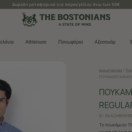
Δωρεάν μεταφορικά για παραγγελίες άνω των 50€
ελόνια
Athleisure
Πανωφόρια
Aξεσουάρ
Αρχική σελίδα
/
The 
ΠΟΥΚΑΜΙΣΟ MAVERI
ΠΟΥΚΑΜ
REGULAR
ID:
3AACH8581|B
Το πουκάμισο Th
κομψή επιλογή π