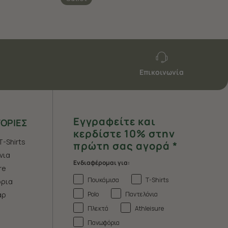
Επικοινωνία
Εγγραφείτε και
ΟΡΙΕΣ
κερδίστε 10% στην
T-Shirts
πρώτη σας αγορά *
νια
Ενδιαφέρομαι για:
re
Πουκάμισα
T-Shirts
ρια
Polo
Παντελόνια
άρ
Πλεκτά
Athleisure
Πανωφόρια