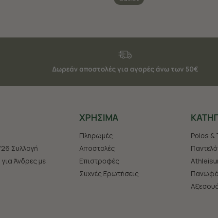
Δωρεάν αποστολές για αγορές άνω των 50€
ΧΡHΣΙΜΑ
ΚΑΤΗΓ
Πληρωμές
Polos & 
'26 Συλλογή
Αποστολές
Παντελό
s για Άνδρες με
Επιστροφές
Athleisu
Συχνές Ερωτήσεις
Πανωφό
Aξεσου