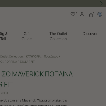
0
0
Big &
Gift
The Outlet
Discover
Tall
Guide
Collection
Outlet Collection
/
ΚΑΤΗΓΟΡΙΑ
/
Πουκάμισα
/
CK ΠΟΠΛΙΝΑ REGULAR FIT
ΙΣΟ MAVERICK ΠΟΠΛΙΝΑ
 FIT
178BX
e Bostonians Maverick Φλάμα αποτελεί την
ου θα ολοκληρώσει την γκαρνταρόμπα σας.