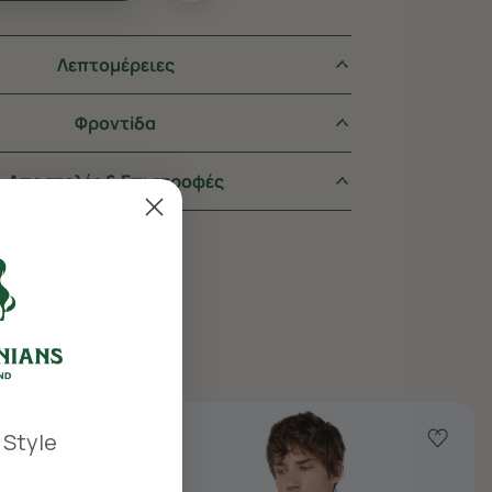
Λεπτομέρειες
Φροντiδα
Αποστολές & Επιστροφές
 Style