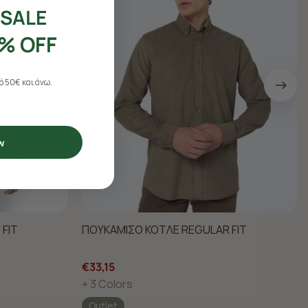
SALE
% OFF
 50€ και άνω.
w
FIT
ΠΟΥΚΑΜΙΣΟ ΚΟΤΛΕ REGULAR FIT
€33,15
+ 3 Colors
Outlet