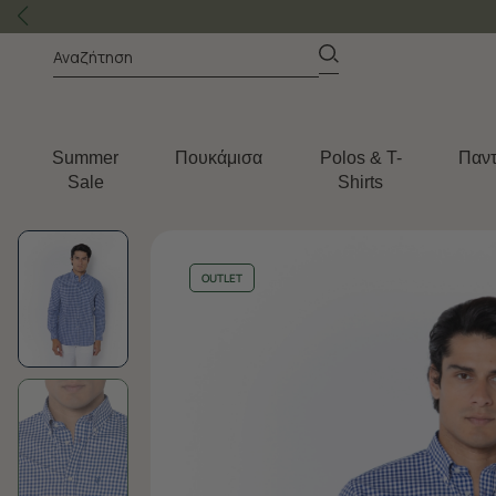
Summer
Πουκάμισα
Polos & T-
Παντ
Sale
Shirts
OUTLET