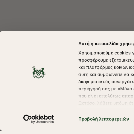
Αυτή η ιστοσελίδα χρησι
Χρησιμοποιούμε cookies γ
προσφέρουμε εξατομικευμέ
και πλατφόρμες κοινωνικ
αυτή και συμφωνείτε να κ
διαφημιστικούς συνεργάτε
περιήγησή σας με «Μόνο α
που είναι απολύτως απαρα
Ωστόσο, λάβετε υπόψη ότ
πληροφορίες που θα βελτ
υπηρεσίες και διαφημίσει
Προβολή λεπτομερειών
σας επιλέξτε το "Ρυθμίσει
περισσότερα σχετικά με τ