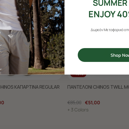
SUMMER 
ENJOY 40
Δωρεάν Μεταφορικά από
Shop No
-40%
HINOS ΚΑΠΑΡΤΙΝΑ REGULAR
ΠΑΝΤΕΛΟΝΙ CHINOS TWILL M
00
€85,00
€51,00
+ 3 Colors