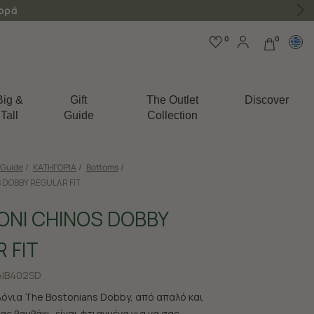
γορά
0
0
Big &
Gift
The Outlet
Discover
Tall
Guide
Collection
 Guide
/
ΚΑΤΗΓΟΡΙΑ
/
Bottoms
/
 DOBBY REGULAR FIT
ΝΙ CHINOS DOBBY
 FIT
|B402SD
λόνια The Bostonians Dobby, από απαλό και
ς βαμβάκι, είναι φτιαγμένα για να σας