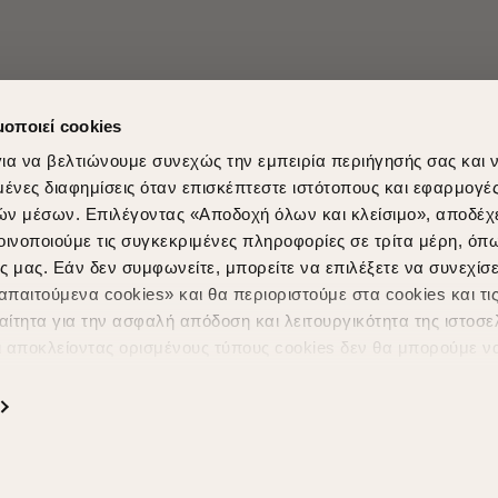
μοποιεί cookies
ια να βελτιώνουμε συνεχώς την εμπειρία περιήγησής σας και 
νες διαφημίσεις όταν επισκέπτεστε ιστότοπους και εφαρμογέ
ών μέσων. Επιλέγοντας «Αποδοχή όλων και κλείσιμο», αποδέχ
οινοποιούμε τις συγκεκριμένες πληροφορίες σε τρίτα μέρη, όπ
ς μας. Εάν δεν συμφωνείτε, μπορείτε να επιλέξετε να συνεχίσε
Shopping in secure with
Shipping Metho
παιτούμενα cookies» και θα περιοριστούμε στα cookies και τις
ίτητα για την ασφαλή απόδοση και λειτουργικότητα της ιστοσε
ι αποκλείοντας ορισμένους τύπους cookies δεν θα μπορούμε ν
ιώσουν την περιήγησή σας και να σας προσφέρουμε εξατομικε
ς. Για να προσαρμόσετε τις επιλογές σας ή να ανακαλέσετε τ
ς Cookies " ανά πάσα στιγμή με ισχύ για το μέλλον. Εάν επιθυ
α cookies, επισκεφθείτε οποιαδήποτε στιγμή τη σελίδα
Πολιτική
Powered by
nopCommerce
|
Designed & Developed by
SLEED