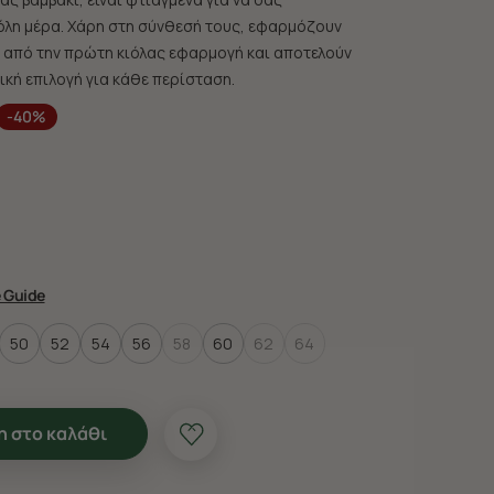
όλη μέρα. Χάρη στη σύνθεσή τους, εφαρμόζουν
από την πρώτη κιόλας εφαρμογή και αποτελούν
ική επιλογή για κάθε περίσταση.
-40%
e Guide
50
52
54
56
58
60
62
64
 στο καλάθι