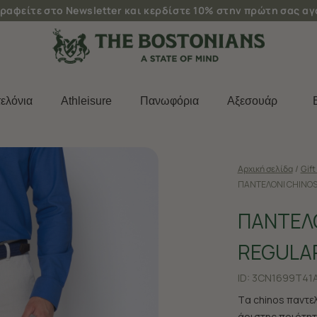
ραφείτε στο Newsletter και κερδίστε 10% στην πρώτη σας α
ελόνια
Athleisure
Πανωφόρια
Aξεσουάρ
Αρχική σελίδα
/
Gift
ΠΑΝΤΕΛΟΝΙ CHINOS
ΠΑΝΤΕΛΟ
REGULAR
ID:
3CN1699T41A
Tα chinos παντε
άριστης ποιότητα