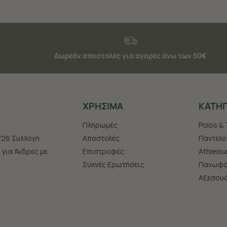
Δωρεάν αποστολές για αγορές άνω των 50€
ΧΡHΣΙΜΑ
ΚΑΤΗΓ
Πληρωμές
Polos & 
'26 Συλλογή
Αποστολές
Παντελό
s για Άνδρες με
Επιστροφές
Athleisu
Συχνές Ερωτήσεις
Πανωφό
Aξεσου