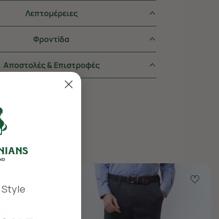
Λεπτομέρειες
Φροντiδα
Αποστολές & Επιστροφές
 Style