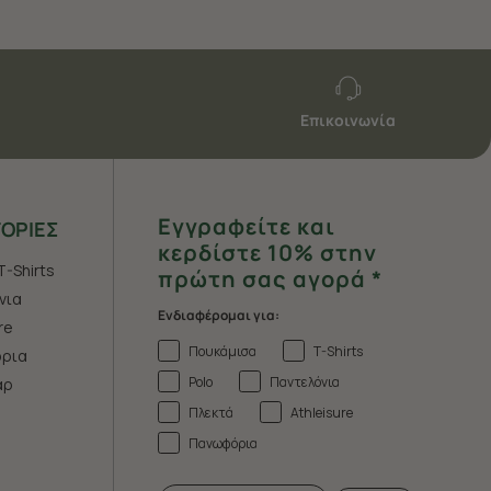
Επικοινωνία
Εγγραφείτε και
ΟΡΙΕΣ
κερδίστε 10% στην
T-Shirts
πρώτη σας αγορά *
νια
Ενδιαφέρομαι για:
re
Πουκάμισα
T-Shirts
ρια
Polo
Παντελόνια
άρ
Πλεκτά
Athleisure
Πανωφόρια