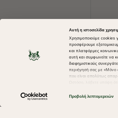
Αυτή η ιστοσελίδα χρησι
Χρησιμοποιούμε cookies γ
προσφέρουμε εξατομικευμέ
και πλατφόρμες κοινωνικ
αυτή και συμφωνείτε να κ
διαφημιστικούς συνεργάτε
περιήγησή σας με «Μόνο α
που είναι απολύτως απαρα
Ωστόσο, λάβετε υπόψη ότ
πληροφορίες που θα βελτ
υπηρεσίες και διαφημίσει
Προβολή λεπτομερειών
σας επιλέξτε το "Ρυθμίσει
περισσότερα σχετικά με τ
Copyright © 2026 thebostonians.gr. All Rights Reserved.