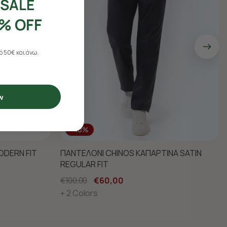
SALE
% OFF
 50€ και άνω.
w
-40%
ODERN FIT
ΠΑΝΤΕΛΟΝΙ CHINOS ΚΑΠΑΡΤΙΝΑ SATIN
REGULAR FIT
€100,00
€60,00
+ 2 Colors