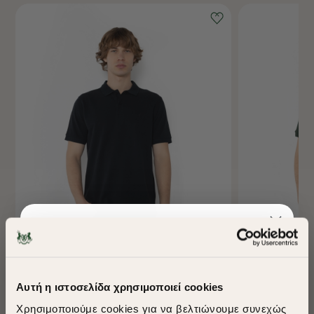
-40%
-40%
Αυτή η ιστοσελίδα χρησιμοποιεί cookies
ΜΠΛΟΥΖΑ POLO PIQUE REGULAR FIT
ΜΠΛΟΥΖΑ POLO 
Χρησιμοποιούμε cookies για να βελτιώνουμε συνεχώς