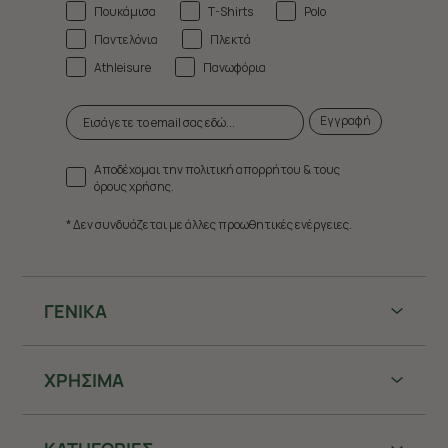
Πουκάμισα
T-Shirts
Polo
Παντελόνια
Πλεκτά
Athleisure
Πανωφόρια
Εγγραφή
Αποδέχομαι την πολιτική απορρήτου & τους
όρους χρήσης.
* Δεν συνδυάζεται με άλλες προωθητικές ενέργειες.
ΓΕΝΙΚΑ
ΧΡHΣΙΜΑ