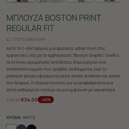
ΜΠΛΟΥΖΑ BOSTON PRINT
REGULAR FIT
ID:
3TS1304|B001WH
Αυτό το t-shirt φέρνει μια φρέσκια, urban πνοή στις
εμφανίσεις σας με το εμβληματικό "Boston Graphic" σχέδιο.
Οι έντονες χρωματικές αντιθέσεις δημιουργούν ένα
statement κομμάτι που τραβάει τα βλέμματα, ενώ το
premium jersey ύφασμα εγγυάται απαλή αίσθηση και άνεση
που διαρκεί. Η ιδανική επιλογή για να αναβαθμίσετε ένα
απλό καθημερινό ντύσιμο σε μια εμφάνιση με χαρακτήρα.
€40,00
€24,00
-40%
ΧΡΩΜΑ:
WHITE