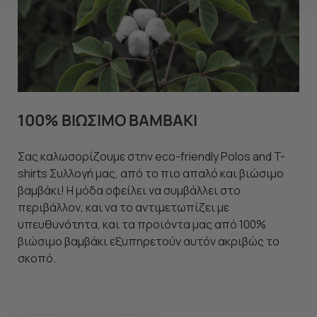
να ανακαλέσετε τη συγκατάθεσή σας επιλέξτε το
"Ρυθμίσεις Cookies " ανά πάσα στιγμή με ισχύ για το
μέλλον. Εάν επιθυμείτε να μάθετε περισσότερα
σχετικά με τα cookies, επισκεφθείτε οποιαδήποτε στιγμή
τη σελίδα
Πολιτική cookies (link)
.
100% ΒΙΩΣΙΜΟ ΒΑΜΒΑΚΙ
Σας καλωσορίζουμε στην eco-friendly Polos and T-
shirts Συλλογή μας, από το πιο απαλό και βιώσιμο
βαμβάκι! Η μόδα οφείλει να συμβάλλει στο
περιβάλλον, και να το αντιμετωπίζει με
υπευθυνότητα, και τα προιόντα μας από 100%
βιώσιμο βαμβάκι εξυπηρετούν αυτόν ακριβώς το
σκοπό.