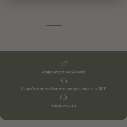
διαφημίσεις. Για να προσαρμόσετε τις επιλογές σας ή
να ανακαλέσετε τη συγκατάθεσή σας επιλέξτε το
"Ρυθμίσεις Cookies " ανά πάσα στιγμή με ισχύ για το
μέλλον. Εάν επιθυμείτε να μάθετε περισσότερα
σχετικά με τα cookies, επισκεφθείτε οποιαδήποτε στιγμή
τη σελίδα
Πολιτική cookies (link)
.
Ασφαλείς συναλλαγές
Δωρεάν αποστολές για αγορές άνω των 50€
Επικοινωνία