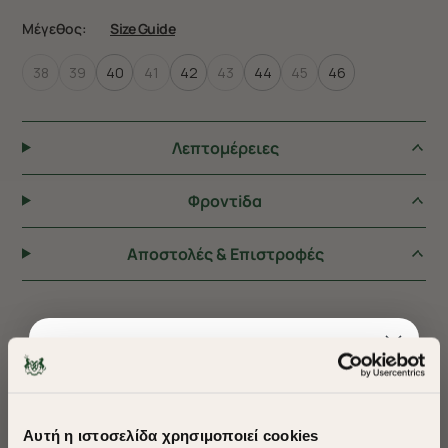
Μέγεθος:
Size Guide
38
39
40
41
42
43
44
45
46
Λεπτομέρειες
Φροντiδα
Αποστολές & Επιστροφές
ΠΡΟΤΕΙΝΟΥΜΕ ΓΙΑ ΕΣΑΣ
Αυτή η ιστοσελίδα χρησιμοποιεί cookies