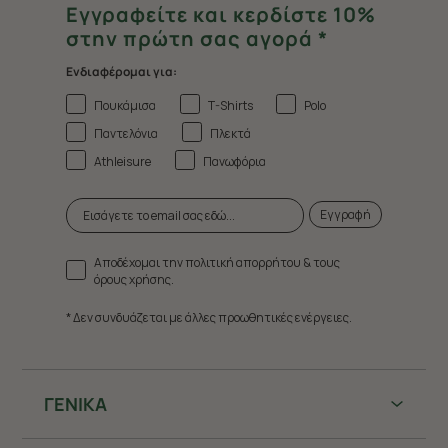
Εγγραφείτε και κερδίστε 10%
στην πρώτη σας αγορά *
Ενδιαφέρομαι για:
Πουκάμισα
T-Shirts
Polo
Παντελόνια
Πλεκτά
Athleisure
Πανωφόρια
Εγγραφή
Αποδέχομαι την πολιτική απορρήτου & τους
όρους χρήσης.
* Δεν συνδυάζεται με άλλες προωθητικές ενέργειες.
ΓΕΝΙΚΑ