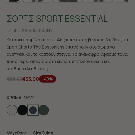
ΣΟΡΤΣ SPORT ESSENTIAL
ID:
3EN202405|B166NV
Κατασκευασμένα από υψηλής ποιότητας βιώσιμο βαμβάκι, τα
Sport Shorts The Bostonians επιτρέπουν στο σώμα να
αναπνέει και το κρατούν στεγνό. Το ανάλαφρο ύφασμά τους,
προσφέρει απεριόριστη κίνηση, επιπλέον άνεση και
αίσθηση ελευθερίας.
€55,00
€33,00
-40%
ΧΡΩΜΑ:
NAVY
Μέγεθος:
Size Guide