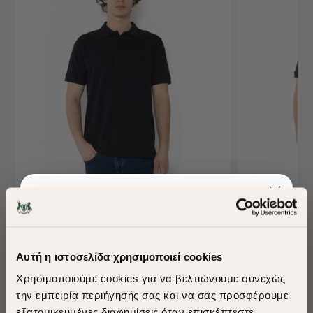
-40%
-40%
ΜΠΛΟΥΖΑ POLO PIQUE REGULAR FIT
ΜΠΛΟΥΖΑ POLO 
Αυτή η ιστοσελίδα χρησιμοποιεί cookies
€55,00
€33,00
€55,00
€33,
Χρησιμοποιούμε cookies για να βελτιώνουμε συνεχώς
+ 26 Colors
+ 26 Colors
την εμπειρία περιήγησής σας και να σας προσφέρουμε
Sustainable Cotton
Best Seller
Sustainable C
εξατομικευμένες διαφημίσεις όταν επισκέπτεστε