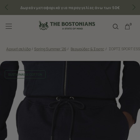
Δωρεάν μεταφορικά για παραγγελίες άνω των 50€
0
Αρχική σελίδα
/
Spring Summer '26
/
Βερμούδες & Σορτς
/
ΣΟΡΤΣ SPORT ESS
SUSTAINABLE COTTON