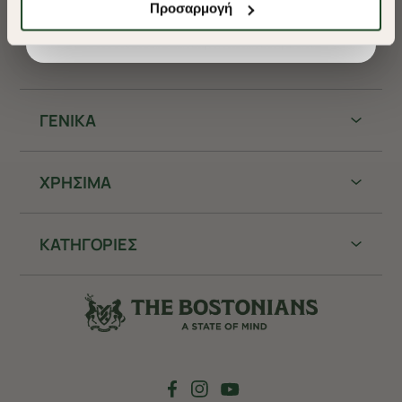
Shop Now
Προσαρμογή
όρους χρήσης.
θα μπορούμε να συλλέξουμε πληροφορίες που θα
βελτιώσουν την περιήγησή σας και να σας
* Δεν συνδυάζεται με άλλες προωθητικές ενέργειες.
προσφέρουμε εξατομικευμένες υπηρεσίες και
διαφημίσεις. Για να προσαρμόσετε τις επιλογές σας ή
να ανακαλέσετε τη συγκατάθεσή σας επιλέξτε το
ΓΕΝΙΚΑ
"Ρυθμίσεις Cookies " ανά πάσα στιγμή με ισχύ για το
μέλλον. Εάν επιθυμείτε να μάθετε περισσότερα
σχετικά με τα cookies, επισκεφθείτε οποιαδήποτε στιγμή
ΧΡHΣΙΜΑ
τη σελίδα
Πολιτική cookies (link)
.
ΚΑΤΗΓΟΡΙΕΣ