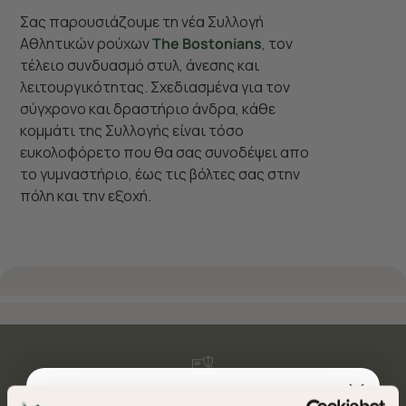
Σας παρουσιάζουμε τη νέα Συλλογή
Αθλητικών ρούχων
The Bostonians
, τον
τέλειο συνδυασμό στυλ, άνεσης και
λειτουργικότητας. Σχεδιασμένα για τον
σύγχρονο και δραστήριο άνδρα, κάθε
κομμάτι της Συλλογής είναι τόσο
ευκολοφόρετο που θα σας συνοδέψει απο
το γυμναστήριο, έως τις βόλτες σας στην
πόλη και την εξοχή.
Ασφαλείς συναλλαγές