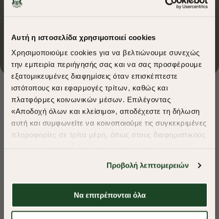
Δωρεάν αποστολές για αγορές άνω των 50€
Αυτή η ιστοσελίδα χρησιμοποιεί cookies
Επικοινωνία
Χρησιμοποιούμε cookies για να βελτιώνουμε συνεχώς
την εμπειρία περιήγησής σας και να σας προσφέρουμε
εξατομικευμένες διαφημίσεις όταν επισκέπτεστε
​
ιστότοπους και εφαρμογές τρίτων, καθώς και
Εγγραφείτε και κερδίστε 10%
A Season of Style
πλατφόρμες κοινωνικών μέσων. Επιλέγοντας
στην πρώτη σας αγορά *
«Αποδοχή όλων και κλείσιμο», αποδέχεστε τη δήλωση
Ενδιαφέρομαι για:
αυτή και συμφωνείτε να κοινοποιούμε τις συγκεκριμένες
SUMMER SALE
πληροφορίες σε τρίτα μέρη, όπως στους διαφημιστικούς
Πουκάμισα
T-Shirts
Polo
ENJOY 40% OFF
συνεργάτες μας. Εάν δεν συμφωνείτε, μπορείτε να
Παντελόνια
Πλεκτά
επιλέξετε να συνεχίσετε την περιήγησή σας με «Μόνο
Προβολή λεπτομερειών
Athleisure
Πανωφόρια
απαιτούμενα cookies» και θα περιοριστούμε
Δωρεάν Μεταφορικά από 50€ και άνω.
στα cookies και τις τεχνολογίες που είναι απολύτως
Εγγραφή
απαραίτητα για την ασφαλή απόδοση και
Να επιτρέπονται όλα
λειτουργικότητα της ιστοσελίδας μας. Ωστόσο, λάβετε
Αποδέχομαι την πολιτική απορρήτου & τους
υπόψη ότι αποκλείοντας ορισμένους τύπους cookies δεν