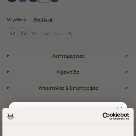
Μέγεθος:
Size Guide
48
50
60
62
3XL
4XL
Λεπτομέρειες
Φροντiδα
Αποστολές & Επιστροφές
ΠΡΟΤΕΙΝΟΥΜΕ ΓΙΑ ΕΣΑΣ