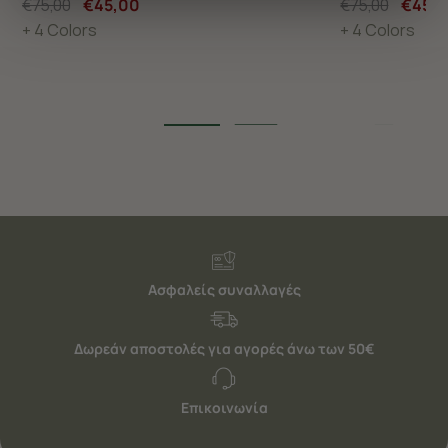
€75,00
€45,00
€75,00
€45,
διαφημίσεις. Για να προσαρμόσετε τις επιλογές σας ή
+ 4 Colors
+ 4 Colors
να ανακαλέσετε τη συγκατάθεσή σας επιλέξτε το
"Ρυθμίσεις Cookies " ανά πάσα στιγμή με ισχύ για το
μέλλον. Εάν επιθυμείτε να μάθετε περισσότερα
σχετικά με τα cookies, επισκεφθείτε οποιαδήποτε στιγμή
τη σελίδα
Πολιτική cookies (link)
.
Ασφαλείς συναλλαγές
Δωρεάν αποστολές για αγορές άνω των 50€
Επικοινωνία