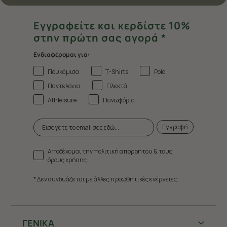
Εγγραφείτε και κερδίστε 10%
στην πρώτη σας αγορά *
Ενδιαφέρομαι για:
Πουκάμισα
T-Shirts
Polo
Παντελόνια
Πλεκτά
Athleisure
Πανωφόρια
Εγγραφή
Αποδέχομαι την πολιτική απορρήτου & τους
όρους χρήσης.
* Δεν συνδυάζεται με άλλες προωθητικές ενέργειες.
ΓΕΝΙΚΑ