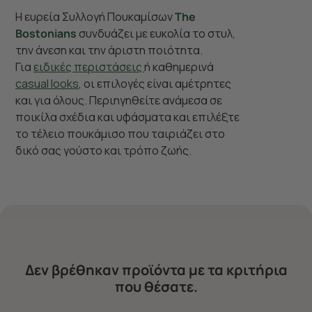
Η ευρεία Συλλογή Πουκαμίσων
The
Bostonians
συνδυάζει με ευκολία το στυλ,
την άνεση και την άριστη ποιότητα.
Για
ειδικές περιστάσεις
ή καθημερινά
casual looks
, οι επιλογές είναι αμέτρητες
και για όλους. Περιηγηθείτε ανάμεσα σε
ποικίλα σχέδια και υφάσματα και επιλέξτε
το τέλειο πουκάμισο που ταιριάζει στο
δικό σας γούστο και τρόπο ζωής.
Δεν βρέθηκαν προϊόντα με τα κριτήρια
που θέσατε.