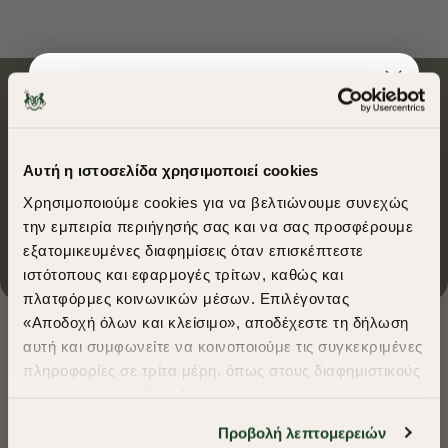
Ασφαλείς συναλλαγές
Αυτή η ιστοσελίδα χρησιμοποιεί cookies
Δωρεάν αποστολές για αγορές άνω των 50€
Χρησιμοποιούμε cookies για να βελτιώνουμε συνεχώς
την εμπειρία περιήγησής σας και να σας προσφέρουμε
Επικοινωνία
εξατομικευμένες διαφημίσεις όταν επισκέπτεστε
​
ιστότοπους και εφαρμογές τρίτων, καθώς και
A Season of Style
πλατφόρμες κοινωνικών μέσων. Επιλέγοντας
«Αποδοχή όλων και κλείσιμο», αποδέχεστε τη δήλωση
Εγγραφείτε και κερδίστε 10%
αυτή και συμφωνείτε να κοινοποιούμε τις συγκεκριμένες
SUMMER SALE
στην πρώτη σας αγορά *
πληροφορίες σε τρίτα μέρη, όπως στους διαφημιστικούς
ENJOY 40% OFF
συνεργάτες μας. Εάν δεν συμφωνείτε, μπορείτε να
Ενδιαφέρομαι για:
επιλέξετε να συνεχίσετε την περιήγησή σας με «Μόνο
Πουκάμισα
T-Shirts
Polo
Προβολή λεπτομερειών
απαιτούμενα cookies» και θα περιοριστούμε