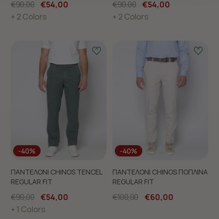
€90,00
€54,00
€90,00
€54,00
μέλλον. Εάν επιθυμείτε να μάθετε περισσότερα
+ 2 Colors
+ 2 Colors
σχετικά με τα cookies, επισκεφθείτε οποιαδήποτε στιγμή
τη σελίδα
Πολιτική cookies (link)
.
-40%
-40%
ΠΑΝΤΕΛΟΝΙ CHINOS TENCEL
ΠΑΝΤΕΛΟΝΙ CHINOS ΠΟΠΛΙΝΑ
REGULAR FIT
REGULAR FIT
€90,00
€54,00
€100,00
€60,00
+ 1 Colors