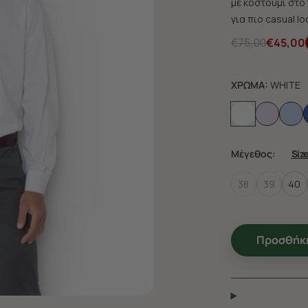
με κοστούμι στο 
για πιο casual lo
€75,00
€45,00
ΧΡΩΜΑ:
WHITE
Μέγεθος:
Siz
38
39
40
Προσθήκη