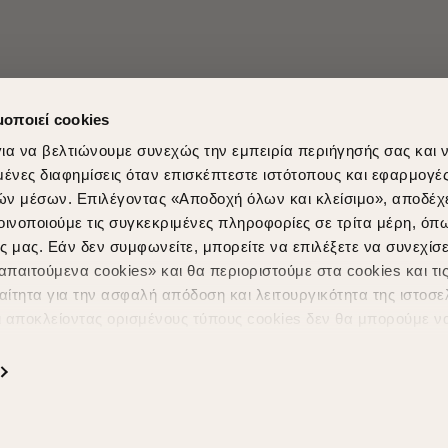
μοποιεί cookies
ια να βελτιώνουμε συνεχώς την εμπειρία περιήγησής σας και 
νες διαφημίσεις όταν επισκέπτεστε ιστότοπους και εφαρμογέ
ών μέσων. Επιλέγοντας «Αποδοχή όλων και κλείσιμο», αποδέχ
Shopping in secure with
Shipping Metho
οινοποιούμε τις συγκεκριμένες πληροφορίες σε τρίτα μέρη, όπ
ς μας. Εάν δεν συμφωνείτε, μπορείτε να επιλέξετε να συνεχίσε
παιτούμενα cookies» και θα περιοριστούμε στα cookies και τις
ίτητα για την ασφαλή απόδοση και λειτουργικότητα της ιστοσε
ι αποκλείοντας ορισμένους τύπους cookies δεν θα μπορούμε ν
ιώσουν την περιήγησή σας και να σας προσφέρουμε εξατομικε
ς. Για να προσαρμόσετε τις επιλογές σας ή να ανακαλέσετε τ
Powered by
nopCommerce
|
Designed & Developed by
SLEED
ς Cookies " ανά πάσα στιγμή με ισχύ για το μέλλον. Εάν επιθυ
α cookies, επισκεφθείτε οποιαδήποτε στιγμή τη σελίδα
Πολιτική