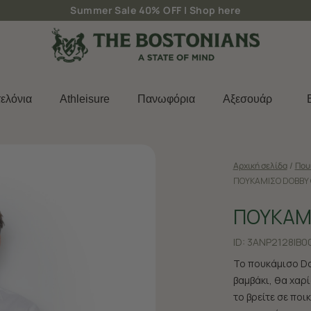
Δωρεάν μεταφορικά για παραγγελίες άνω των 50€
ελόνια
Athleisure
Πανωφόρια
Aξεσουάρ
Αρχική σελίδα
/
Που
ΠΟΥΚΑΜΙΣΟ DOBBY 
ΠΟΥΚΑΜ
ID:
3ANP2128|B0
Το πουκάμισο Do
βαμβάκι, θα χαρ
το βρείτε σε ποι