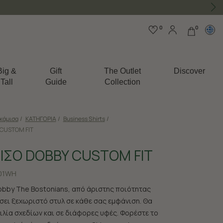
0
0
Big &
Gift
The Outlet
Discover
Tall
Guide
Collection
κάμισα
/
ΚΑΤΗΓΟΡΙΑ
/
Business Shirts
/
CUSTOM FIT
ΙΣΟ DOBBY CUSTOM FIT
01WH
bby The Bostonians, από άριστης ποιότητας
ίσει ξεχωριστό στυλ σε κάθε σας εμφάνιση. Θα
κιλία σχεδίων και σε διάφορες υφές. Φορέστε το