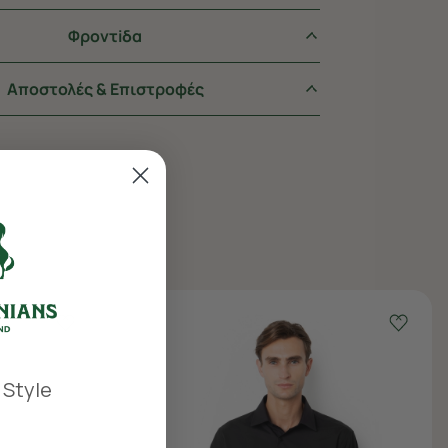
Φροντiδα
Αποστολές & Επιστροφές
 Style