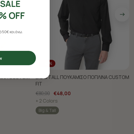
SALE
% OFF
 50€ και άνω.
w
-40%
ΠΛΙΝΑ CUSTOM
BIG & TALL ΠΟΥΚΑΜΙΣΟ ΠΟΠΛΙΝΑ CUSTOM
FIT
€80,00
€48,00
+ 2 Colors
Big & Tall