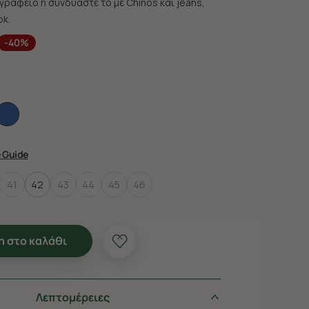
γραφείο ή συνδυάστε το με Chinos και jeans,
ok.
-40%
e Guide
41
42
43
44
45
46
 στο καλάθι
Λεπτομέρειες