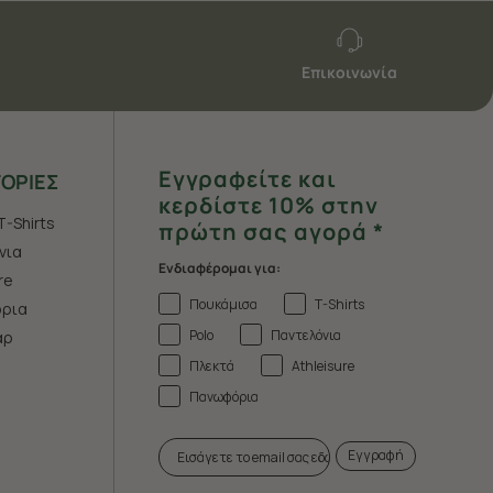
Επικοινωνία
Εγγραφείτε και
ΟΡΙΕΣ
κερδίστε 10% στην
T-Shirts
πρώτη σας αγορά *
νια
Ενδιαφέρομαι για:
re
Πουκάμισα
T-Shirts
ρια
Polo
Παντελόνια
άρ
Πλεκτά
Athleisure
Πανωφόρια
Εγγραφή