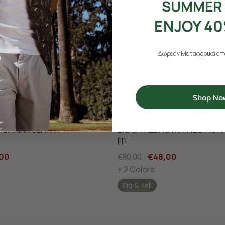
SUMMER 
ENJOY 40
Δωρεάν Μεταφορικά από
Shop No
-40%
ΟΠΛΙΝΑ SLIM FIT
BIG & TALL ΠΟΥΚΑΜΙΣΟ ΠΟ
FIT
00
€80,00
€48,00
+ 2 Colors
Big & Tall