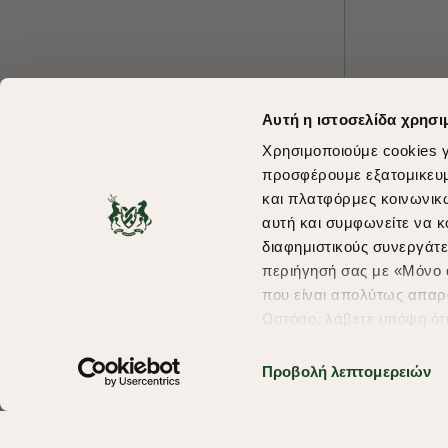
Αυτή η ιστοσελίδα χρησι
Χρησιμοποιούμε cookies γ
προσφέρουμε εξατομικευμέ
και πλατφόρμες κοινωνικ
αυτή και συμφωνείτε να κ
διαφημιστικούς συνεργάτε
περιήγησή σας με «Μόνο α
που είναι απολύτως απαρα
Ωστόσο, λάβετε υπόψη ότ
πληροφορίες που θα βελτ
υπηρεσίες και διαφημίσει
Προβολή λεπτομερειών
Copyright © 2026 thebostonians.gr. All Rights Reserved.
σας επιλέξτε το "Ρυθμίσει
περισσότερα σχετικά με τ