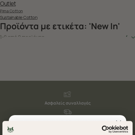
Outlet
Pima Cotton
Sustainable Cotton
Προϊόντα με ετικέτα: 'New In'
1-0 από 0 προϊόντα
4
Ασφαλείς συναλλαγές
Δωρεάν αποστολές για αγορές άνω των 50€