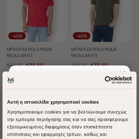
-40%
-40%
ΜΠΛΟΥΖΑ POLO PIQUE
ΜΠΛΟΥΖΑ POLO PIQUE
REGULAR FIT
REGULAR FIT
€55,00
€33,00
€55,00
€33,00
+ 26 Colors
+ 26 Colors
Sustainable Cotton
Sustainable Cotton
Best Seller
Αυτή η ιστοσελίδα χρησιμοποιεί cookies
Χρησιμοποιούμε cookies για να βελτιώνουμε συνεχώς
την εμπειρία περιήγησής σας και να σας προσφέρουμε
εξατομικευμένες διαφημίσεις όταν επισκέπτεστε
​
ιστότοπους και εφαρμογές τρίτων, καθώς και