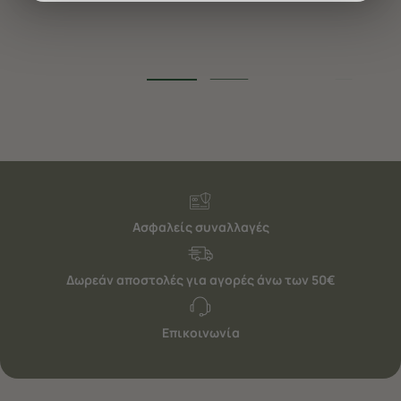
διαφημίσεις. Για να προσαρμόσετε τις επιλογές σας ή
να ανακαλέσετε τη συγκατάθεσή σας επιλέξτε το
"Ρυθμίσεις Cookies " ανά πάσα στιγμή με ισχύ για το
μέλλον. Εάν επιθυμείτε να μάθετε περισσότερα
σχετικά με τα cookies, επισκεφθείτε οποιαδήποτε στιγμή
τη σελίδα
Πολιτική cookies (link)
.
Ασφαλείς συναλλαγές
Δωρεάν αποστολές για αγορές άνω των 50€
Επικοινωνία