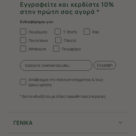
Εγγραφείτε και κερδίστε 10%
στην πρώτη σας αγορά *
Ενδιαφέρομαι για:
Πουκάμισα
T-Shirts
Polo
Παντελόνια
Πλεκτά
Athleisure
Πανωφόρια
Εγγραφή
Αποδέχομαι την πολιτική απορρήτου & τους
όρους χρήσης.
* Δεν συνδυάζεται με άλλες προωθητικές ενέργειες.
ΓΕΝΙΚΑ