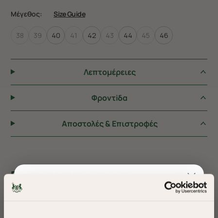
Μέγεθος:
Size Guide
38
39
40
41
42
43
44
45
46
Λεπτομέρειες
Φροντiδα
Αποστολές & Επιστροφές
ΠΡΟΤΕΙΝΟΥΜΕ ΓΙΑ ΕΣΑΣ