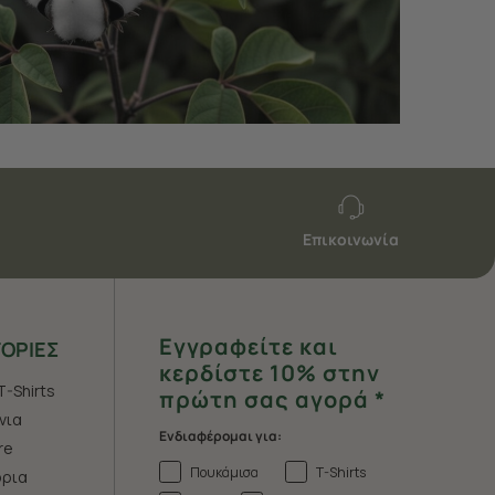
Επικοινωνία
Εγγραφείτε και
ΟΡΙΕΣ
κερδίστε 10% στην
T-Shirts
πρώτη σας αγορά *
νια
Ενδιαφέρομαι για:
re
Πουκάμισα
T-Shirts
ρια