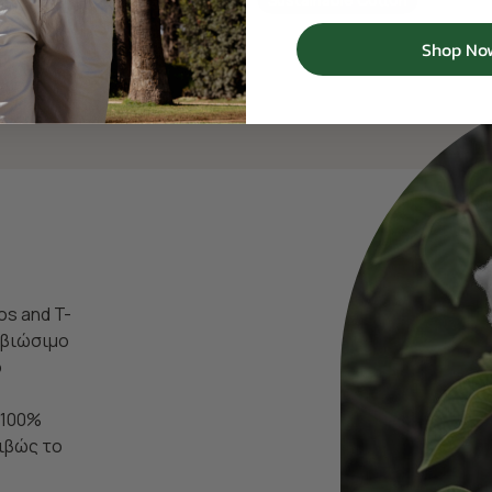
Shop No
os and T-
ι βιώσιμο
ο
 100%
ιβώς το