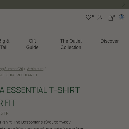
0
0
Big &
Gift
The Outlet
Discover
Tall
Guide
Collection
ing Summer '26
/
Athleisure
/
 T-SHIRT REGULAR FIT
 ESSENTIAL T-SHIRT
 FIT
86TR
-shirt The Bostonians είναι το πλέον
άτι σε κάθε γκαρνταρόμπα, αφού φοριέται