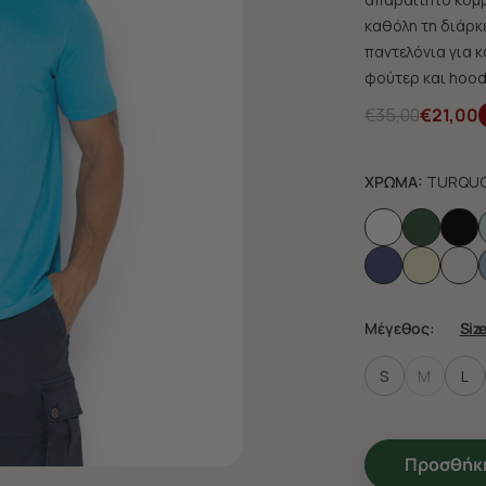
καθόλη τη διάρκ
παντελόνια για κ
φούτερ και hoodi
€35,00
€21,00
ΧΡΩΜΑ:
TURQUO
Μέγεθος:
Siz
S
M
L
Προσθήκη