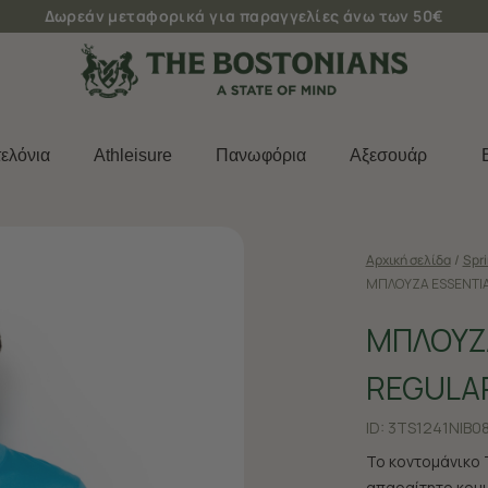
Δωρεάν μεταφορικά για παραγγελίες άνω των 50€
ελόνια
Athleisure
Πανωφόρια
Aξεσουάρ
Αρχική σελίδα
/
Spr
ΜΠΛΟΥΖΑ ESSENTIAL
ΜΠΛΟΥΖΑ
REGULAR
ID:
3TS1241N|B0
Το κοντομάνικο T
απαραίτητο κομμ