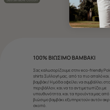
100% ΒΙΩΣΙΜΟ ΒΑΜΒΑΚΙ
Σας καλωσορίζουμε στην eco-friendly Pol
shirts Συλλογή μας, από το πιο απαλό κα
βαμβάκι! Η μόδα οφείλει να συμβάλλει στ
περιβάλλον, και να το αντιμετωπίζει με
υπευθυνότητα, και τα προιόντα μας από
βιώσιμο βαμβάκι εξυπηρετούν αυτόν ακρ
σκοπό.