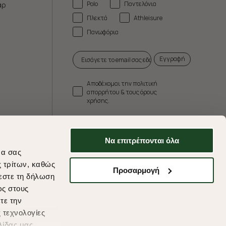
Polo
Παντελόνια
άρ
Πλεκτά
Athleisure
Πανωφόρια
Εγγραφή
Αποδέχομαι την πολιτική
απορρήτου & τους όρους
χρήσης.
* Δεν συνδυάζεται με άλλες προωθητικές
ενέργειες.
Να επιτρέπονται όλα
να σας
ς τρίτων, καθώς
Προσαρμογή
εστε τη δήλωση
ds
ως στους
τε την
 τεχνολογίες
λίδας μας.