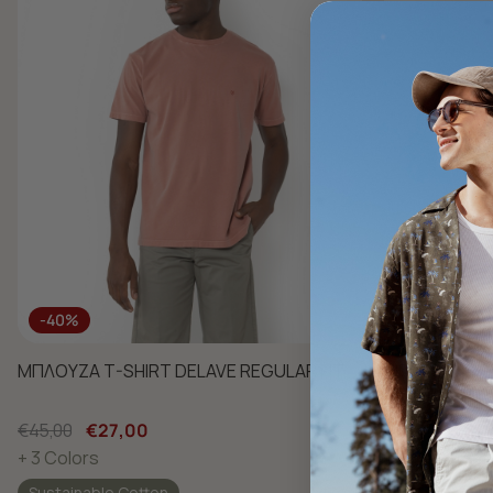
-40%
-40%
ΜΠΛΟΥΖΑ T-SHIRT DELAVE REGULAR FIT
ΜΠΛΟΥΖΑ ESS
FIT
€45,00
€27,00
€35,00
€21,
+ 3 Colors
+ 16 Colors
Sustainable Cotton
Sustainable 