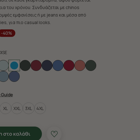
εια του χρόνου. Συνδυάζεται με chinos
ομψές εμφανίσεις ή με jeans και μέσα από
es, για πιο casual looks.
-40%
ISE
e Guide
XL
XXL
3XL
4XL
 στο καλάθι