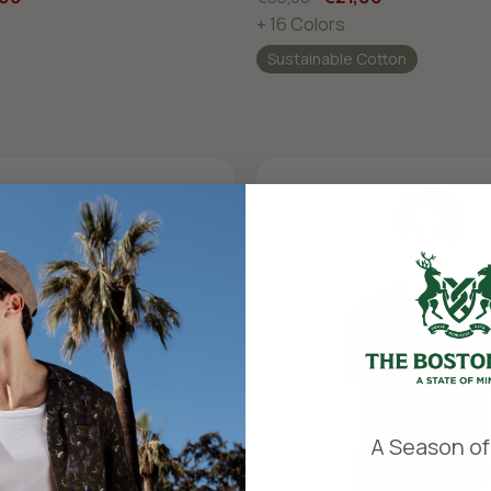
+ 16 Colors
Sustainable Cotton
​
A Season of