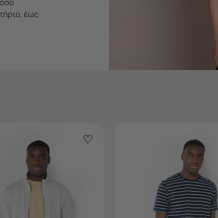
τόσο
τήριο, έως