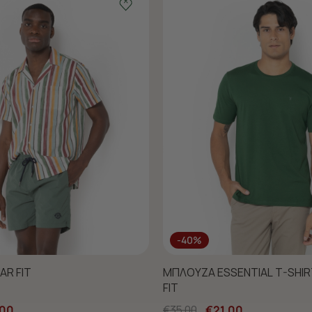
-40%
AR FIT
ΜΠΛΟΥΖΑ ESSENTIAL T-SHI
FIT
,00
€35,00
€21,00