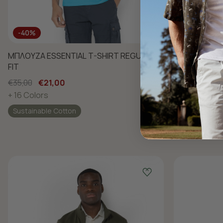
-40%
-40%
ΜΠΛΟΥΖΑ ESSENTIAL T-SHIRT REGULAR
ΜΠΛΟΥΖΑ ESS
FIT
FIT
€35,00
€21,00
€35,00
€21,
+ 16 Colors
+ 16 Colors
Sustainable Cotton
Sustainable 