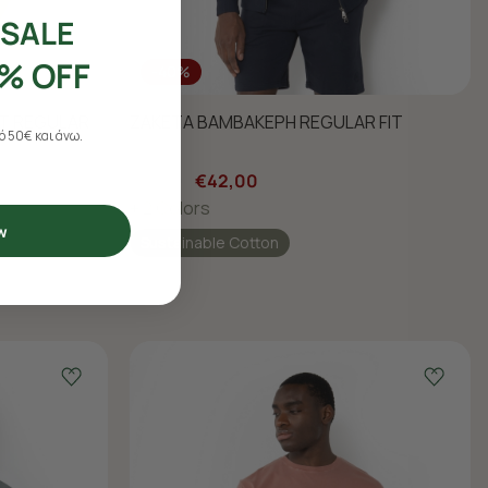
SALE
% OFF
-40%
RT REGULAR
ΖΑΚΕΤΑ ΒΑΜΒΑΚΕΡΗ REGULAR FIT
 50€ και άνω.
€70,00
€42,00
+ 2 Colors
w
Sustainable Cotton