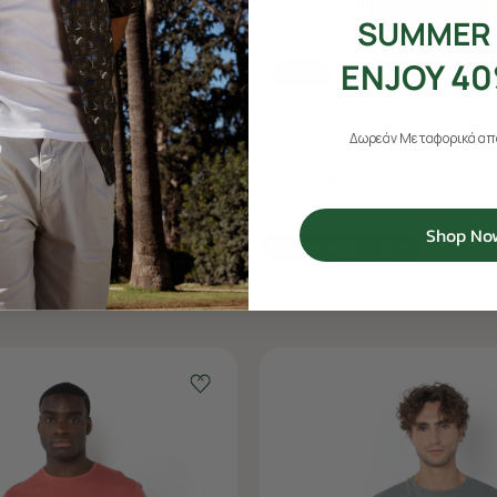
SUMMER 
ENJOY 40
-40%
ENTIAL T-SHIRT REGULAR
ΜΠΛΟΥΖΑ ESSENTIAL T-SHI
Δωρεάν Μεταφορικά από
FIT
00
€35,00
€21,00
+ 16 Colors
Shop No
Cotton
Sustainable Cotton