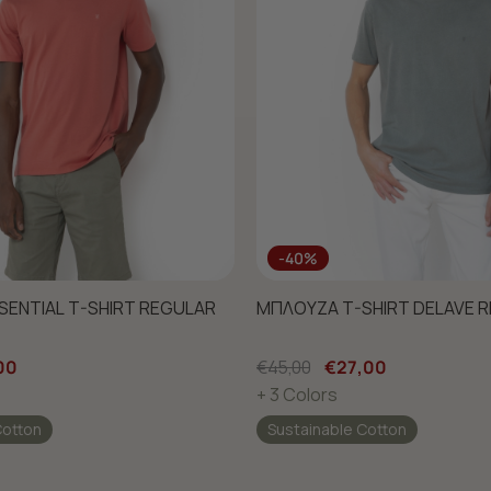
-40%
ENTIAL T-SHIRT REGULAR
ΜΠΛΟΥΖΑ T-SHIRT DELAVE R
00
€45,00
€27,00
+ 3 Colors
Cotton
Sustainable Cotton