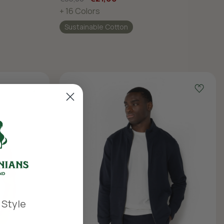
+ 16 Colors
Sustainable Cotton
 Style