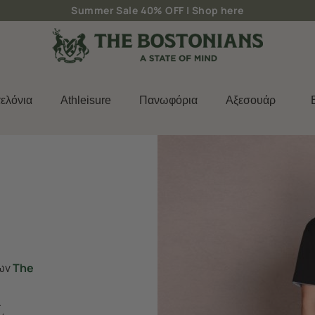
Δωρεάν μεταφορικά για παραγγελίες άνω των 50€
ελόνια
Athleisure
Πανωφόρια
Aξεσουάρ
χων
The
ι