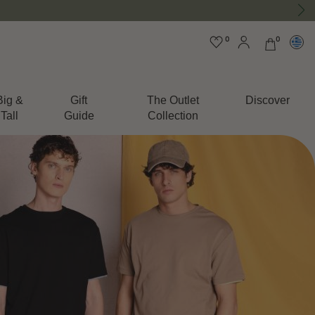
0
0
Big &
Gift
The Outlet
Discover
Tall
Guide
Collection