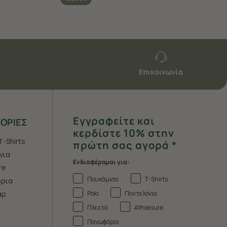
Επικοινωνία
Εγγραφείτε και
ΟΡΙΕΣ
κερδίστε 10% στην
T-Shirts
πρώτη σας αγορά *
νια
Ενδιαφέρομαι για:
re
Πουκάμισα
T-Shirts
ρια
Polo
Παντελόνια
άρ
Πλεκτά
Athleisure
Πανωφόρια