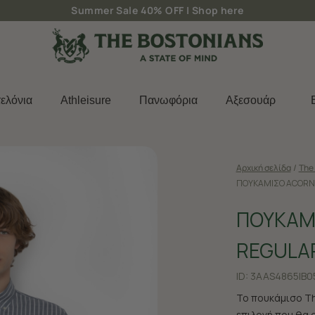
Δωρεάν μεταφορικά για παραγγελίες άνω των 50€
ελόνια
Athleisure
Πανωφόρια
Aξεσουάρ
Αρχική σελίδα
/
The 
ΠΟΥΚΑΜΙΣΟ ACORN 
ΠΟΥΚΑΜ
REGULAR
ID:
3AAS4865|B0
Το πουκάμισο Th
επιλογή που θα 