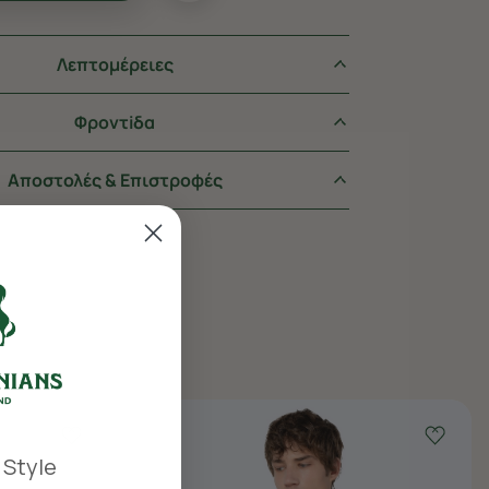
Λεπτομέρειες
Φροντiδα
Αποστολές & Επιστροφές
 Style