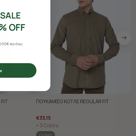
SALE
% OFF
 50€ και άνω.
w
FIT
ΠΟΥΚΑΜΙΣΟ ΚΟΤΛΕ REGULAR FIT
€33,15
+ 3 Colors
Outlet