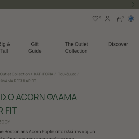
0
0
Big &
Gift
The Outlet
Discover
Tall
Guide
Collection
Outlet Collection
/
ΚΑΤΗΓΟΡΙΑ
/
Πουκάμισα
/
ΦΛΑΜΑ REGULAR FIT
ΙΣΟ ACORN ΦΛΑΜΑ
 FIT
50GY
e Bostonians Acorn Poplin αποτελεί την κομψή
ολοκληρώσει την γκαρνταρόμπα σας.