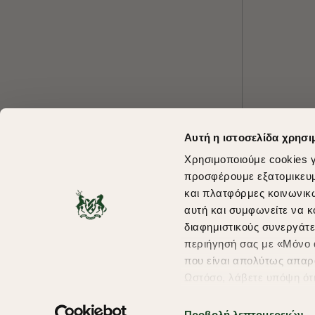
Αυτή η ιστοσελίδα χρησι
Χρησιμοποιούμε cookies γ
προσφέρουμε εξατομικευμέ
και πλατφόρμες κοινωνικ
αυτή και συμφωνείτε να κ
διαφημιστικούς συνεργάτε
περιήγησή σας με «Μόνο α
που είναι απολύτως απαρα
Ωστόσο, λάβετε υπόψη ότ
πληροφορίες που θα βελτ
υπηρεσίες και διαφημίσει
Προβολή λεπτομερειών