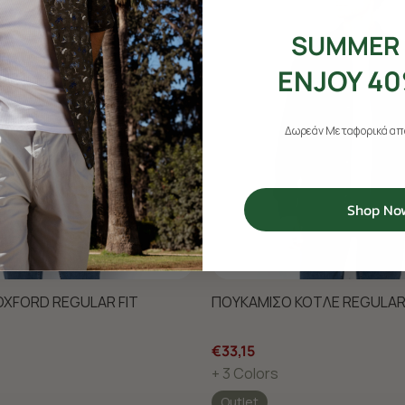
SUMMER 
ENJOY 40
Δωρεάν Μεταφορικά από
Shop No
XFORD REGULAR FIT
ΠΟΥΚΑΜΙΣΟ ΚΟΤΛΕ REGULAR 
€33,15
+ 3 Colors
Outlet