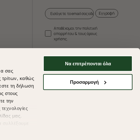
Εγγραφή
Αποδέχομαι την πολιτική
απορρήτου & τους όρους
χρήσης.
* Δεν συνδυάζεται με άλλες προωθητικές
ενέργειες.
Να επιτρέπονται όλα
να σας
ς τρίτων, καθώς
Προσαρμογή
εστε τη δήλωση
ds
ως στους
τε την
 τεχνολογίες
λίδας μας.
α συλλέξουμε
υμένες
η συγκατάθεσή