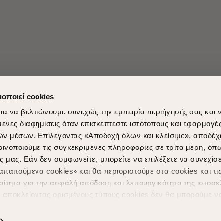
μοποιεί cookies
ια να βελτιώνουμε συνεχώς την εμπειρία περιήγησής σας και 
νες διαφημίσεις όταν επισκέπτεστε ιστότοπους και εφαρμογέ
ών μέσων. Επιλέγοντας «Αποδοχή όλων και κλείσιμο», αποδέχ
Shopping in secure with
Shipping Metho
οινοποιούμε τις συγκεκριμένες πληροφορίες σε τρίτα μέρη, όπ
ς μας. Εάν δεν συμφωνείτε, μπορείτε να επιλέξετε να συνεχίσε
παιτούμενα cookies» και θα περιοριστούμε στα cookies και τις
ίτητα για την ασφαλή απόδοση και λειτουργικότητα της ιστοσε
ι αποκλείοντας ορισμένους τύπους cookies δεν θα μπορούμε ν
ιώσουν την περιήγησή σας και να σας προσφέρουμε εξατομικε
ς. Για να προσαρμόσετε τις επιλογές σας ή να ανακαλέσετε τ