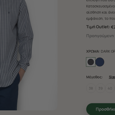
Κατασκευασμένο 
αίσθηση και άνεσ
εμφάνιση, το που
Τιμή Outlet:
€
Προηγούμενη τ
ΧΡΩΜΑ:
DARK G
Μέγεθος:
Siz
38
39
40
Προσθήκη