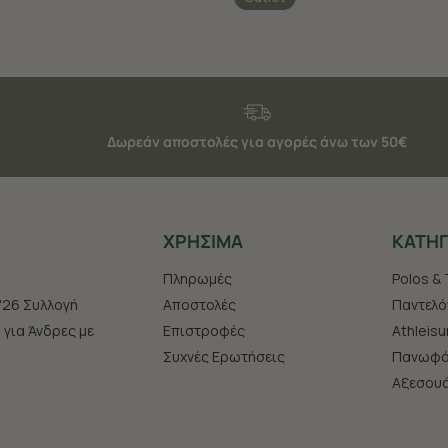
Δωρεάν αποστολές για αγορές άνω των 50€
ΧΡHΣΙΜΑ
ΚΑΤΗΓ
Πληρωμές
Polos & 
'26 Συλλογή
Αποστολές
Παντελό
s για Άνδρες με
Επιστροφές
Athleisu
Συχνές Ερωτήσεις
Πανωφό
Aξεσου