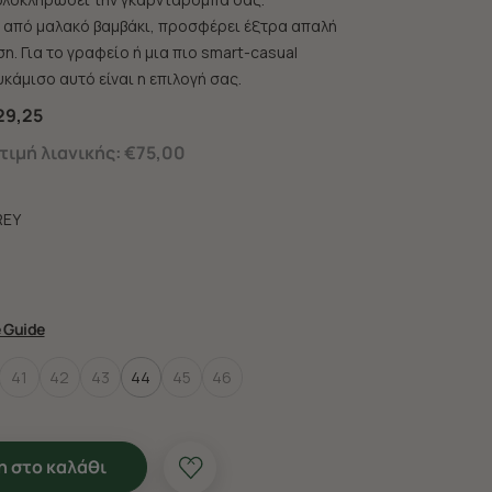
από μαλακό βαμβάκι, προσφέρει έξτρα απαλή
η. Για το γραφείο ή μια πιο smart-casual
κάμισο αυτό είναι η επιλογή σας.
29,25
ιμή λιανικής:
€75,00
REY
e Guide
41
42
43
44
45
46
 στο καλάθι