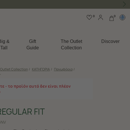
0
0
Big &
Gift
The Outlet
Discover
Tall
Guide
Collection
Outlet Collection
/
ΚΑΤΗΓΟΡΙΑ
/
Πανωφόρια
/
T
ε - το προϊόν αυτό δεν είναι πλέον
ο
REGULAR FIT
6NV