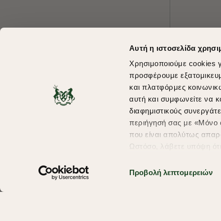
Αυτή η ιστοσελίδα χρησι
Χρησιμοποιούμε cookies γ
προσφέρουμε εξατομικευμέ
και πλατφόρμες κοινωνικ
αυτή και συμφωνείτε να κ
διαφημιστικούς συνεργάτε
περιήγησή σας με «Μόνο α
που είναι απολύτως απαρα
Ωστόσο, λάβετε υπόψη ότ
πληροφορίες που θα βελτ
υπηρεσίες και διαφημίσει
Προβολή λεπτομερειών
σας επιλέξτε το "Ρυθμίσει
περισσότερα σχετικά με τ
Copyright © 2026 thebostonians.gr. All Rights Reserved.