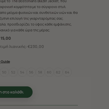
με το The Bostonians Blazer Jacket, που
αχρονική κομψότητα με το σύγχρονο στυλ.
απο μείγμα φυσικών και συνθετικών ινών και θα
έξυπνη επιλογή της γκαρνταρόμπας σας.
ολα, προσδιορίζει το ύφος κάθε εμφάνισης,
ιδανικό για κάθε ώρα της μέρας.
115,00
ιμή λιανικής:
€230,00
e Guide
50
52
54
56
58
60
62
64
 στο καλάθι