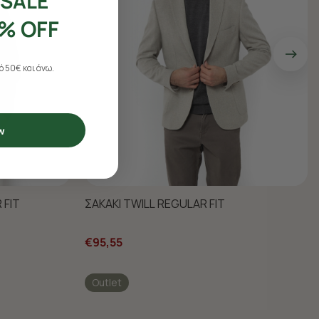
SALE
% OFF
 50€ και άνω.
w
 FIT
ΣΑΚΑΚΙ TWILL REGULAR FIT
€95,55
Outlet