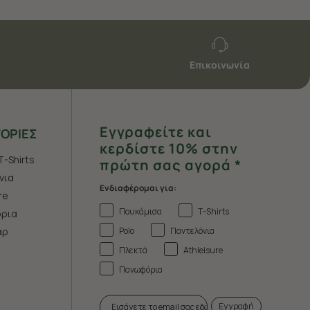
Επικοινωνία
Εγγραφείτε και
ΟΡΙΕΣ
κερδίστε 10% στην
T-Shirts
πρώτη σας αγορά *
νια
Ενδιαφέρομαι για:
re
Πουκάμισα
T-Shirts
ρια
Polo
Παντελόνια
άρ
Πλεκτά
Athleisure
Πανωφόρια
Εγγραφή