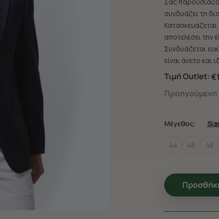
Σας παρουσιάζου
συνδυάζει τη δι
Κατασκευάζεται 
αποτελέσει την 
Συνδυάζεται ευκ
είναι άνετο και 
Τιμή Outlet:
€
Προηγούμενη τ
Μέγεθος:
Siz
44
46
48
Προσθήκη