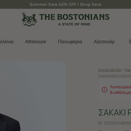
Δωρεάν μεταφορικά για παραγγελίες άνω των 50€
ελόνια
Athleisure
Πανωφόρια
Aξεσουάρ
Αρχική σελίδα
/
The 
ΣΑΚΑΚΙ REGULAR FI
Λυπούμαστ
διαθέσιμ
ΣΑΚΑΚΙ 
ID:
3J02024|B16