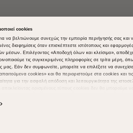
μοποιεί cookies
ια να βελτιώνουμε συνεχώς την εμπειρία περιήγησής σας και 
νες διαφημίσεις όταν επισκέπτεστε ιστότοπους και εφαρμογέ
ών μέσων. Επιλέγοντας «Αποδοχή όλων και κλείσιμο», αποδέχ
οινοποιούμε τις συγκεκριμένες πληροφορίες σε τρίτα μέρη, όπ
ς μας. Εάν δεν συμφωνείτε, μπορείτε να επιλέξετε να συνεχίσε
Shopping in secure with
Shipping Metho
παιτούμενα cookies» και θα περιοριστούμε στα cookies και τις
ίτητα για την ασφαλή απόδοση και λειτουργικότητα της ιστοσε
ι αποκλείοντας ορισμένους τύπους cookies δεν θα μπορούμε ν
ιώσουν την περιήγησή σας και να σας προσφέρουμε εξατομικε
ς. Για να προσαρμόσετε τις επιλογές σας ή να ανακαλέσετε τ
ς Cookies " ανά πάσα στιγμή με ισχύ για το μέλλον. Εάν επιθυ
α cookies, επισκεφθείτε οποιαδήποτε στιγμή τη σελίδα
Πολιτική
Powered by
nopCommerce
|
Designed & Developed by
SLEED