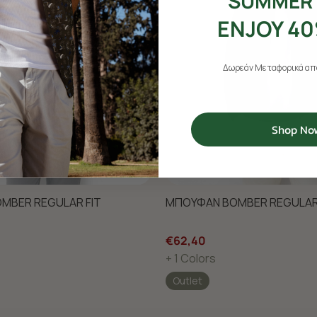
SUMMER 
ENJOY 40
Δωρεάν Μεταφορικά από
Shop No
MBER REGULAR FIT
ΜΠΟΥΦΑΝ BOMBER REGULAR
€62,40
+ 1 Colors
Outlet