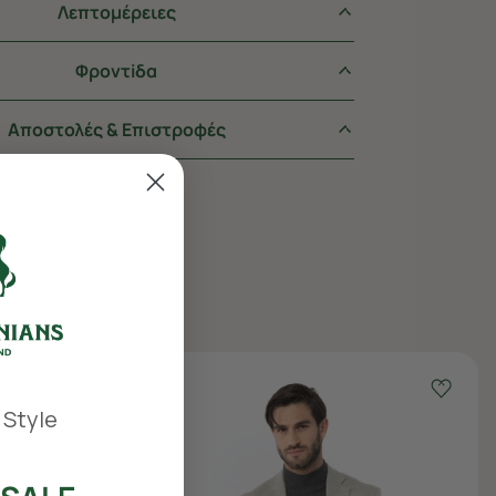
Λεπτομέρειες
Φροντiδα
Αποστολές & Επιστροφές
 Style