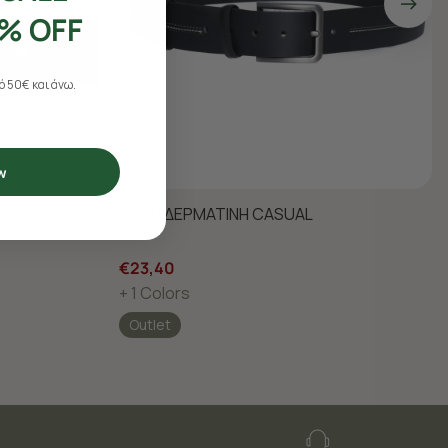
% OFF
 50€ και άνω.
w
ΖΩΝΗ ΔΕΡΜΑΤΙΝΗ CASUAL
€23,40
+ 1 Colors
Outlet