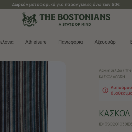
Δωρεάν μεταφορικά για παραγγελίες άνω των 50€
ελόνια
Athleisure
Πανωφόρια
Aξεσουάρ
Αρχική σελίδα
/
The 
ΚΑΣΚΟΛ ACORN
Λυπούμαστ
διαθέσιμ
ΚΑΣΚΟΛ
ID:
3SC201038|B