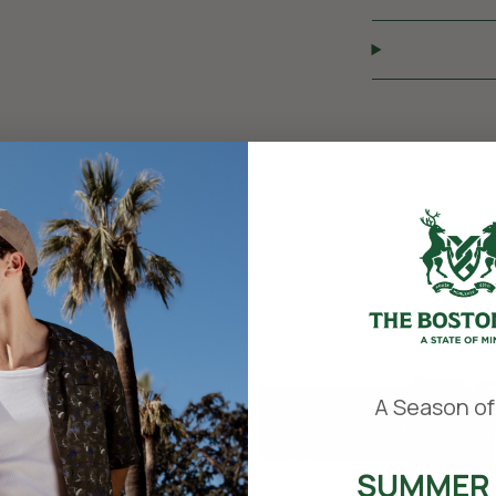
​
A Season of
SUMMER 