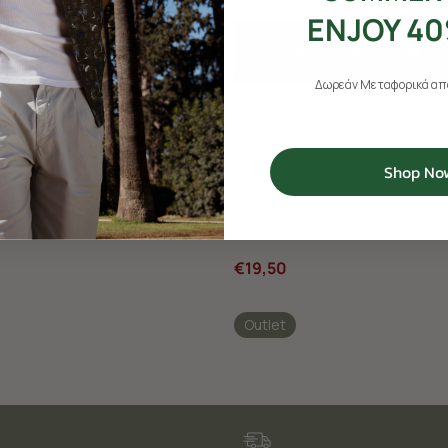
ENJOY 40
Δωρεάν Μεταφορικά από
Shop No
Ο ΜΕΤΑΞΙ ACORN
ΖΩΝΗ ΔΕΡΜΑΤΙΝΗ CASUAL
€19,50
Outlet