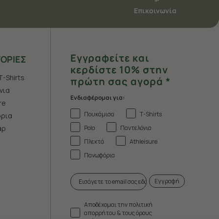
Επικοινωνία
Εγγραφείτε και
ΟΡΙΕΣ
κερδίστε 10% στην
T-Shirts
πρώτη σας αγορά *
νια
Ενδιαφέρομαι για:
re
Πουκάμισα
T-Shirts
ρια
Polo
Παντελόνια
άρ
Πλεκτά
Athleisure
Πανωφόρια
Εγγραφή
Αποδέχομαι την πολιτική
απορρήτου & τους όρους