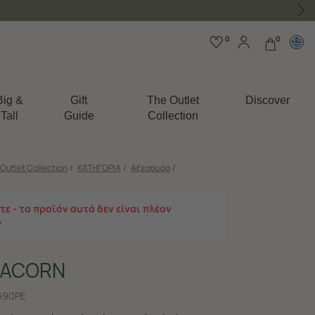
0
0
Big &
Gift
The Outlet
Discover
Tall
Guide
Collection
Outlet Collection
/
ΚΑΤΗΓΟΡΙΑ
/
Αξεσουάρ
/
ε - το προϊόν αυτό δεν είναι πλέον
ο
 ACORN
690PE