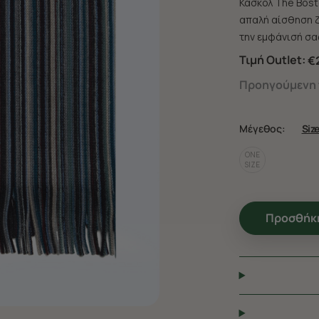
Κασκόλ The Bosto
απαλή αίσθηση ζ
την εμφάνισή σας
Τιμή Outlet:
€
Προηγούμενη τ
Μέγεθος:
Siz
ONE
SIZE
Προσθήκη