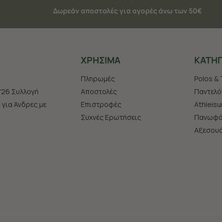
Δωρεάν αποστολές για αγορές άνω των 50€
ΧΡHΣΙΜΑ
ΚΑΤΗΓ
Πληρωμές
Polos & 
'26 Συλλογή
Αποστολές
Παντελό
s για Άνδρες με
Επιστροφές
Athleisu
Συχνές Ερωτήσεις
Πανωφό
Aξεσου