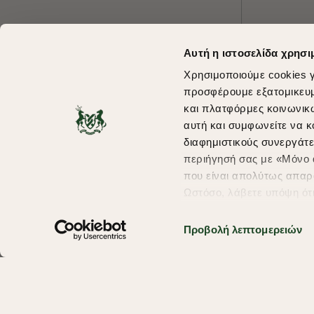
Αυτή η ιστοσελίδα χρησι
Χρησιμοποιούμε cookies γ
προσφέρουμε εξατομικευμέ
και πλατφόρμες κοινωνικ
αυτή και συμφωνείτε να κ
διαφημιστικούς συνεργάτε
περιήγησή σας με «Μόνο α
που είναι απολύτως απαρα
Ωστόσο, λάβετε υπόψη ότ
πληροφορίες που θα βελτ
υπηρεσίες και διαφημίσει
Προβολή λεπτομερειών
Copyright © 2026 thebostonians.gr. All Rights Reserved.
σας επιλέξτε το "Ρυθμίσει
περισσότερα σχετικά με τ