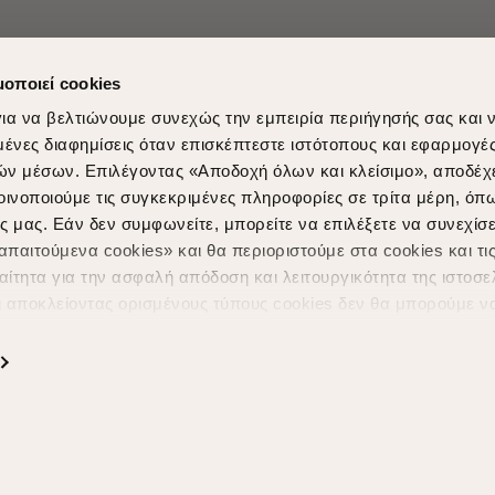
μοποιεί cookies
ια να βελτιώνουμε συνεχώς την εμπειρία περιήγησής σας και 
νες διαφημίσεις όταν επισκέπτεστε ιστότοπους και εφαρμογέ
ών μέσων. Επιλέγοντας «Αποδοχή όλων και κλείσιμο», αποδέχ
Shopping in secure with
Shipping Metho
οινοποιούμε τις συγκεκριμένες πληροφορίες σε τρίτα μέρη, όπ
ς μας. Εάν δεν συμφωνείτε, μπορείτε να επιλέξετε να συνεχίσε
παιτούμενα cookies» και θα περιοριστούμε στα cookies και τις
ίτητα για την ασφαλή απόδοση και λειτουργικότητα της ιστοσε
ι αποκλείοντας ορισμένους τύπους cookies δεν θα μπορούμε ν
ιώσουν την περιήγησή σας και να σας προσφέρουμε εξατομικε
ς. Για να προσαρμόσετε τις επιλογές σας ή να ανακαλέσετε τ
Powered by
nopCommerce
|
Designed & Developed by
SLEED
ς Cookies " ανά πάσα στιγμή με ισχύ για το μέλλον. Εάν επιθυ
α cookies, επισκεφθείτε οποιαδήποτε στιγμή τη σελίδα
Πολιτική