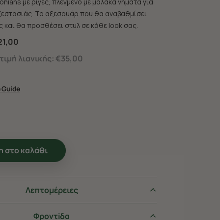
nians με ρίγες, πλεγμένο με μαλακά νήματα για
εστασιάς. Το αξεσουάρ που θα αναβαθμίσει
 και θα προσθέσει στυλ σε κάθε look σας.
21,00
ιμή λιανικής:
€35,00
e Guide
 στο καλάθι
Λεπτομέρειες
Φροντiδα