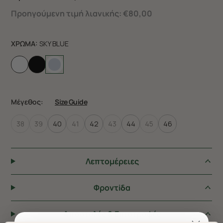
Προηγούμενη τιμή λιανικής:
€80,00
ΧΡΩΜΑ:
SKY BLUE
Μέγεθος:
Size Guide
38
39
40
41
42
43
44
45
46
Λεπτομέρειες
Φροντiδα
Αποστολές & Επιστροφές