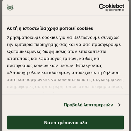
ΠΡΟΤΕΙΝΟΥΜΕ ΓΙΑ ΕΣΑΣ
Αυτή η ιστοσελίδα χρησιμοποιεί cookies
Χρησιμοποιούμε cookies για να βελτιώνουμε συνεχώς
την εμπειρία περιήγησής σας και να σας προσφέρουμε
εξατομικευμένες διαφημίσεις όταν επισκέπτεστε
​
ιστότοπους και εφαρμογές τρίτων, καθώς και
A Season of Style
πλατφόρμες κοινωνικών μέσων. Επιλέγοντας
«Αποδοχή όλων και κλείσιμο», αποδέχεστε τη δήλωση
αυτή και συμφωνείτε να κοινοποιούμε τις συγκεκριμένες
SUMMER SALE
πληροφορίες σε τρίτα μέρη, όπως στους διαφημιστικούς
ENJOY 40% OFF
συνεργάτες μας. Εάν δεν συμφωνείτε, μπορείτε να
επιλέξετε να συνεχίσετε την περιήγησή σας με «Μόνο
Προβολή λεπτομερειών
απαιτούμενα cookies» και θα περιοριστούμε
Δωρεάν Μεταφορικά από 50€ και άνω.
στα cookies και τις τεχνολογίες που είναι απολύτως
απαραίτητα για την ασφαλή απόδοση και
Να επιτρέπονται όλα
λειτουργικότητα της ιστοσελίδας μας. Ωστόσο, λάβετε