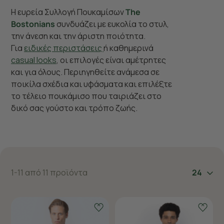
Η ευρεία Συλλογή Πουκαμίσων
The
Bostonians
συνδυάζει με ευκολία το στυλ,
την άνεση και την άριστη ποιότητα.
Για
ειδικές περιστάσεις
ή καθημερινά
casual looks
, οι επιλογές είναι αμέτρητες
και για όλους. Περιηγηθείτε ανάμεσα σε
ποικίλα σχέδια και υφάσματα και επιλέξτε
το τέλειο πουκάμισο που ταιριάζει στο
δικό σας γούστο και τρόπο ζωής.
1-11 από 11 προϊόντα
24