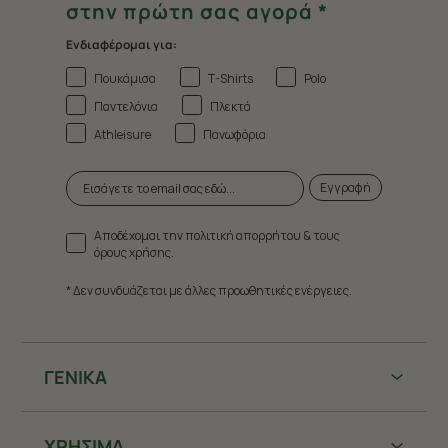
στην πρώτη σας αγορά *
Ενδιαφέρομαι για:
Πουκάμισα
T-Shirts
Polo
Παντελόνια
Πλεκτά
Athleisure
Πανωφόρια
Εγγραφή
Αποδέχομαι την πολιτική απορρήτου & τους
όρους χρήσης.
* Δεν συνδυάζεται με άλλες προωθητικές ενέργειες.
ΓΕΝΙΚΑ
ΧΡHΣΙΜΑ