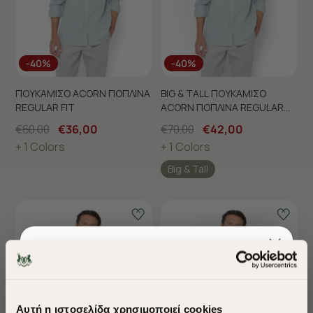
-40%
-40%
ΠΟΥΚΑΜΙΣΟ ACORN ΠΟΠΛΙΝΑ
BIG & TALL ΠΟΥΚΑΜΙΣΟ
REGULAR FIT
ACORN ΠΟΠΛΙΝΑ REGULAR
FIT
€60,00
€36,00
€70,00
€42,00
+ 1 Colors
+ 1 Colors
Big & Tall
Αυτή η ιστοσελίδα χρησιμοποιεί cookies