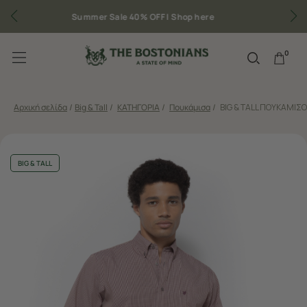
Δωρεάν μεταφορικά για παραγγελίες άνω των 50€
0
Αρχική σελίδα
/
Big & Tall
/
ΚΑΤΗΓΟΡΙΑ
/
Πουκάμισα
/
BIG & TALL ΠΟΥΚΑΜΙΣ
BIG & TALL