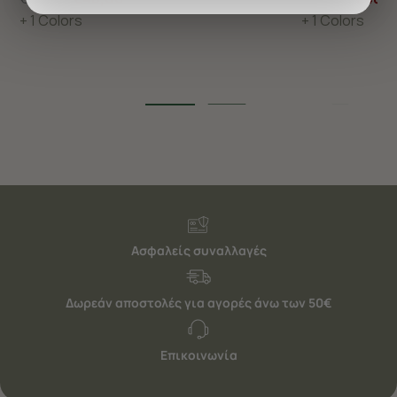
προσφέρουμε εξατομικευμένες υπηρεσίες και
+ 1 Colors
+ 1 Colors
διαφημίσεις. Για να προσαρμόσετε τις επιλογές σας ή
να ανακαλέσετε τη συγκατάθεσή σας επιλέξτε το
"Ρυθμίσεις Cookies " ανά πάσα στιγμή με ισχύ για το
μέλλον. Εάν επιθυμείτε να μάθετε περισσότερα
σχετικά με τα cookies, επισκεφθείτε οποιαδήποτε στιγμή
τη σελίδα
Πολιτική cookies (link)
.
Ασφαλείς συναλλαγές
Δωρεάν αποστολές για αγορές άνω των 50€
Επικοινωνία