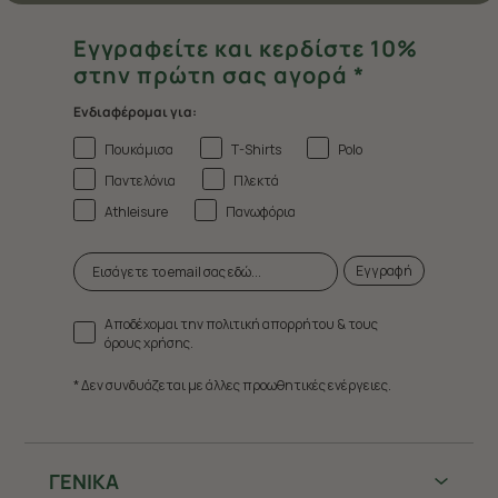
Εγγραφείτε και κερδίστε 10%
στην πρώτη σας αγορά *
Ενδιαφέρομαι για:
Πουκάμισα
T-Shirts
Polo
Παντελόνια
Πλεκτά
Athleisure
Πανωφόρια
Εγγραφή
Αποδέχομαι την πολιτική απορρήτου & τους
όρους χρήσης.
* Δεν συνδυάζεται με άλλες προωθητικές ενέργειες.
ΓΕΝΙΚΑ