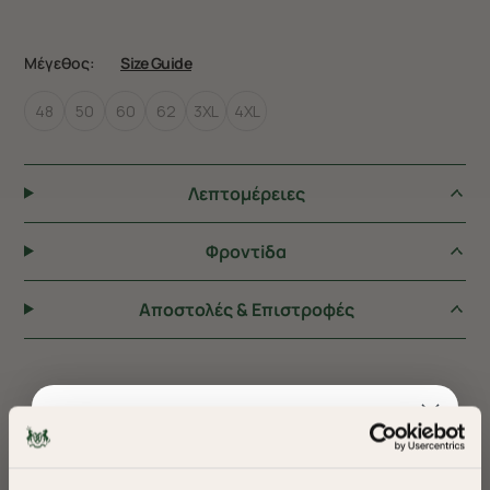
Μέγεθος:
Size Guide
48
50
60
62
3XL
4XL
Λεπτομέρειες
Φροντiδα
Αποστολές & Επιστροφές
ΠΡΟΤΕΙΝΟΥΜΕ ΓΙΑ ΕΣΑΣ