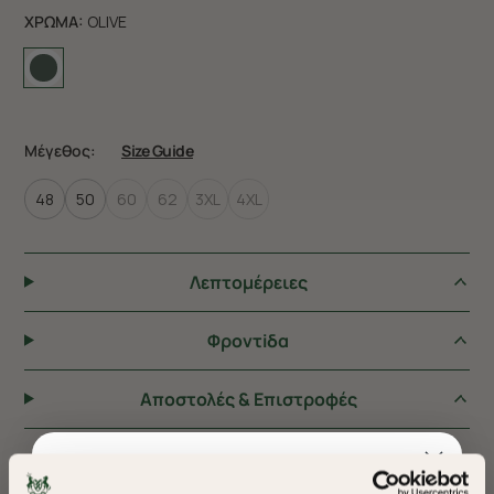
ΧΡΩΜΑ:
OLIVE
Μέγεθος:
Size Guide
48
50
60
62
3XL
4XL
Λεπτομέρειες
Φροντiδα
Αποστολές & Επιστροφές