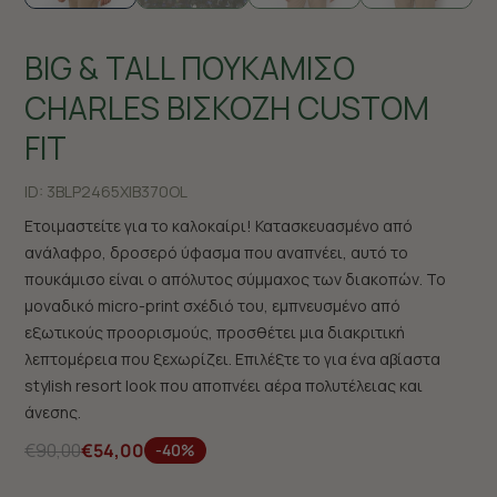
BIG & TALL ΠΟΥΚΑΜΙΣΟ
CHARLES ΒΙΣΚΟΖΗ CUSTOM
FIT
ID:
3BLP2465X|B370OL
Ετοιμαστείτε για το καλοκαίρι! Κατασκευασμένο από
ανάλαφρο, δροσερό ύφασμα που αναπνέει, αυτό το
πουκάμισο είναι ο απόλυτος σύμμαχος των διακοπών. Το
μοναδικό micro-print σχέδιό του, εμπνευσμένο από
εξωτικούς προορισμούς, προσθέτει μια διακριτική
λεπτομέρεια που ξεχωρίζει. Επιλέξτε το για ένα αβίαστα
stylish resort look που αποπνέει αέρα πολυτέλειας και
άνεσης.
€90,00
€54,00
-40%