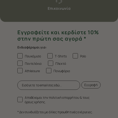
Επικοινωνία
Εγγραφείτε και κερδίστε 10%
στην πρώτη σας αγορά *
Ενδιαφέρομαι για:
Πουκάμισα
T-Shirts
Polo
Παντελόνια
Πλεκτά
Athleisure
Πανωφόρια
Εγγραφή
Αποδέχομαι την πολιτική απορρήτου & τους
όρους χρήσης.
* Δεν συνδυάζεται με άλλες προωθητικές ενέργειες.