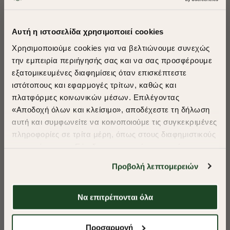
ΠΡΟΤΕΙΝΟΥΜΕ ΓΙΑ ΕΣΑΣ
Αυτή η ιστοσελίδα χρησιμοποιεί cookies
Χρησιμοποιούμε cookies για να βελτιώνουμε συνεχώς
την εμπειρία περιήγησής σας και να σας προσφέρουμε
εξατομικευμένες διαφημίσεις όταν επισκέπτεστε
​
ιστότοπους και εφαρμογές τρίτων, καθώς και
A Season of Style
πλατφόρμες κοινωνικών μέσων. Επιλέγοντας
«Αποδοχή όλων και κλείσιμο», αποδέχεστε τη δήλωση
αυτή και συμφωνείτε να κοινοποιούμε τις συγκεκριμένες
SUMMER SALE
πληροφορίες σε τρίτα μέρη, όπως στους διαφημιστικούς
ENJOY 40% OFF
συνεργάτες μας. Εάν δεν συμφωνείτε, μπορείτε να
επιλέξετε να συνεχίσετε την περιήγησή σας με «Μόνο
Προβολή λεπτομερειών
απαιτούμενα cookies» και θα περιοριστούμε
Δωρεάν Μεταφορικά από 50€ και άνω.
στα cookies και τις τεχνολογίες που είναι απολύτως
απαραίτητα για την ασφαλή απόδοση και
Να επιτρέπονται όλα
λειτουργικότητα της ιστοσελίδας μας. Ωστόσο, λάβετε
υπόψη ότι αποκλείοντας ορισμένους τύπους cookies δεν
-40%
-40%
Shop Now
Προσαρμογή