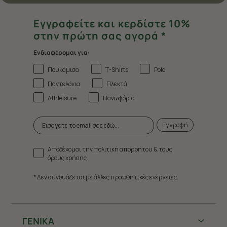
Εγγραφείτε και κερδίστε 10%
στην πρώτη σας αγορά *
Ενδιαφέρομαι για:
Πουκάμισα
T-Shirts
Polo
Παντελόνια
Πλεκτά
Athleisure
Πανωφόρια
Εγγραφή
Αποδέχομαι την πολιτική απορρήτου & τους
όρους χρήσης.
* Δεν συνδυάζεται με άλλες προωθητικές ενέργειες.
ΓΕΝΙΚΑ