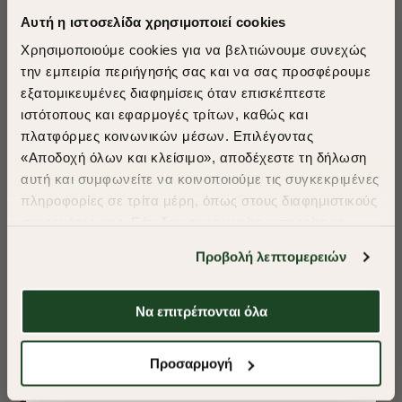
Αυτή η ιστοσελίδα χρησιμοποιεί cookies
Χρησιμοποιούμε cookies για να βελτιώνουμε συνεχώς
την εμπειρία περιήγησής σας και να σας προσφέρουμε
εξατομικευμένες διαφημίσεις όταν επισκέπτεστε
​
ιστότοπους και εφαρμογές τρίτων, καθώς και
A Season of Style
πλατφόρμες κοινωνικών μέσων. Επιλέγοντας
«Αποδοχή όλων και κλείσιμο», αποδέχεστε τη δήλωση
αυτή και συμφωνείτε να κοινοποιούμε τις συγκεκριμένες
SUMMER SALE
πληροφορίες σε τρίτα μέρη, όπως στους διαφημιστικούς
ENJOY 40% OFF
συνεργάτες μας. Εάν δεν συμφωνείτε, μπορείτε να
επιλέξετε να συνεχίσετε την περιήγησή σας με «Μόνο
Προβολή λεπτομερειών
απαιτούμενα cookies» και θα περιοριστούμε
Δωρεάν Μεταφορικά από 50€ και άνω.
στα cookies και τις τεχνολογίες που είναι απολύτως
απαραίτητα για την ασφαλή απόδοση και
Να επιτρέπονται όλα
λειτουργικότητα της ιστοσελίδας μας. Ωστόσο, λάβετε
υπόψη ότι αποκλείοντας ορισμένους τύπους cookies δεν
Shop Now
ΠΟΥΚΑΜΙΣΟ OXFORD REGULAR FIT
ΠΟΥΚΑΜΙΣΟ OXF
Προσαρμογή
θα μπορούμε να συλλέξουμε πληροφορίες που θα
βελτιώσουν την περιήγησή σας και να σας