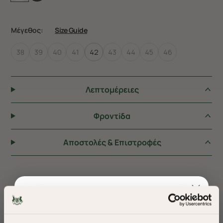
Μέγεθος:
Size Guide
38
39
40
41
42
43
44
45
46
Λεπτομέρειες
Φροντiδα
Αποστολές & Επιστροφές
ΠΡΟΤΕΙΝΟΥΜΕ ΓΙΑ ΕΣΑΣ