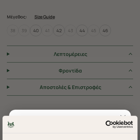
Μέγεθος:
Size Guide
38
39
40
41
42
43
44
45
46
Λεπτομέρειες
Φροντiδα
Αποστολές & Επιστροφές
ΠΡΟΤΕΙΝΟΥΜΕ ΓΙΑ ΕΣΑΣ