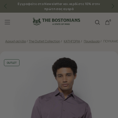
Εγγραφείτε στο Newsletter και κερδίστε 10% στην
πρώτη σας αγορά
0
Αρχική σελίδα
/
The Outlet Collection
/
ΚΑΤΗΓΟΡΙΑ
/
Πουκάμισα
/
ΠΟΥΚΑΜΙΣ
OUTLET