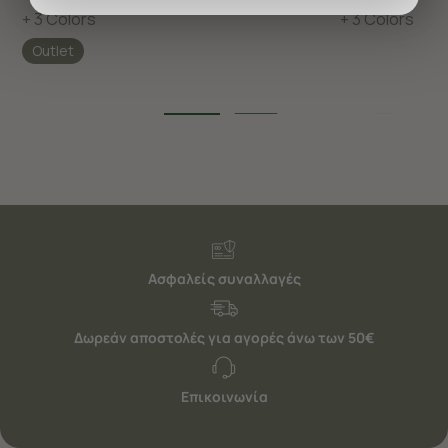
προσφέρουμε εξατομικευμένες υπηρεσίες και
+ 3 Colors
+ 3 Colors
διαφημίσεις. Για να προσαρμόσετε τις επιλογές σας ή
Outlet
να ανακαλέσετε τη συγκατάθεσή σας επιλέξτε το
"Ρυθμίσεις Cookies " ανά πάσα στιγμή με ισχύ για το
μέλλον. Εάν επιθυμείτε να μάθετε περισσότερα
σχετικά με τα cookies, επισκεφθείτε οποιαδήποτε στιγμή
τη σελίδα
Πολιτική cookies (link)
.
Ασφαλείς συναλλαγές
Δωρεάν αποστολές για αγορές άνω των 50€
Επικοινωνία