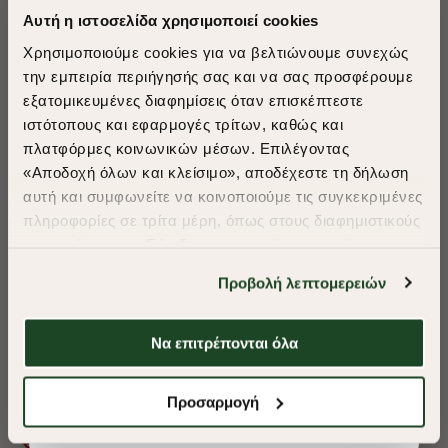
Αυτή η ιστοσελίδα χρησιμοποιεί cookies
Χρησιμοποιούμε cookies για να βελτιώνουμε συνεχώς
την εμπειρία περιήγησής σας και να σας προσφέρουμε
εξατομικευμένες διαφημίσεις όταν επισκέπτεστε
​
ιστότοπους και εφαρμογές τρίτων, καθώς και
A Season of Style
πλατφόρμες κοινωνικών μέσων. Επιλέγοντας
«Αποδοχή όλων και κλείσιμο», αποδέχεστε τη δήλωση
αυτή και συμφωνείτε να κοινοποιούμε τις συγκεκριμένες
SUMMER SALE
πληροφορίες σε τρίτα μέρη, όπως στους διαφημιστικούς
ENJOY 40% OFF
συνεργάτες μας. Εάν δεν συμφωνείτε, μπορείτε να
επιλέξετε να συνεχίσετε την περιήγησή σας με «Μόνο
Προβολή λεπτομερειών
απαιτούμενα cookies» και θα περιοριστούμε
Δωρεάν Μεταφορικά από 50€ και άνω.
στα cookies και τις τεχνολογίες που είναι απολύτως
απαραίτητα για την ασφαλή απόδοση και
Να επιτρέπονται όλα
λειτουργικότητα της ιστοσελίδας μας. Ωστόσο, λάβετε
υπόψη ότι αποκλείοντας ορισμένους τύπους cookies δεν
ΠΟΥΚΑΜΙΣΟ OXFORD REGULAR FIT
ΠΟΥΚΑΜΙΣΟ OXF
Shop Now
Προσαρμογή
θα μπορούμε να συλλέξουμε πληροφορίες που θα
βελτιώσουν την περιήγησή σας και να σας
€33,15
€33,15