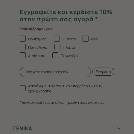
Εγγραφείτε και κερδίστε 10%
στην πρώτη σας αγορά *
Ενδιαφέρομαι για:
Πουκάμισα
T-Shirts
Polo
Παντελόνια
Πλεκτά
Athleisure
Πανωφόρια
Εγγραφή
Αποδέχομαι την πολιτική απορρήτου & τους
όρους χρήσης.
* Δεν συνδυάζεται με άλλες προωθητικές ενέργειες.
ΓΕΝΙΚΑ