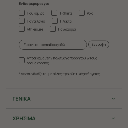
Ενδιαφέρομαι για:
Πουκάμισα
T-Shirts
Polo
Παντελόνια
Πλεκτά
Athleisure
Πανωφόρια
Εγγραφή
Αποδέχομαι την πολιτική απορρήτου & τους
όρους χρήσης.
* Δεν συνδυάζεται με άλλες προωθητικές ενέργειες.
ΓΕΝΙΚΑ
ΧΡHΣΙΜΑ