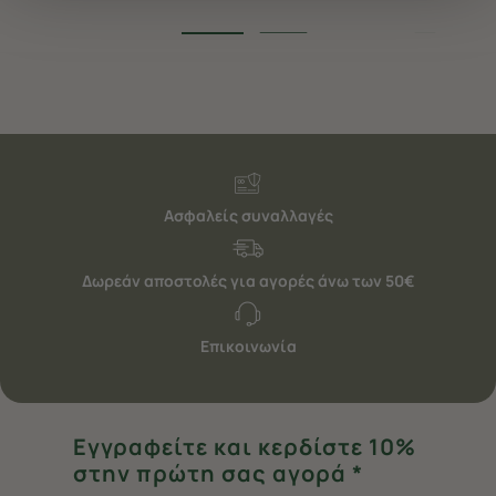
να ανακαλέσετε τη συγκατάθεσή σας επιλέξτε το
"Ρυθμίσεις Cookies " ανά πάσα στιγμή με ισχύ για το
μέλλον. Εάν επιθυμείτε να μάθετε περισσότερα
σχετικά με τα cookies, επισκεφθείτε οποιαδήποτε στιγμή
τη σελίδα
Πολιτική cookies (link)
.
Ασφαλείς συναλλαγές
Δωρεάν αποστολές για αγορές άνω των 50€
Επικοινωνία
Εγγραφείτε και κερδίστε 10%
στην πρώτη σας αγορά *