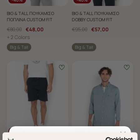
BIG & TALL ΠΟΥΚΑΜΙΣΟ
BIG & TALL ΠΟΥΚΑΜΙΣΟ
ΠΟΠΛΙΝΑ CUSTOM FIT
DOBBY CUSTOM FIT
€80,00
€48,00
€95,00
€57,00
+ 2 Colors
Big & Tall
Big & Tall
-40%
-40%