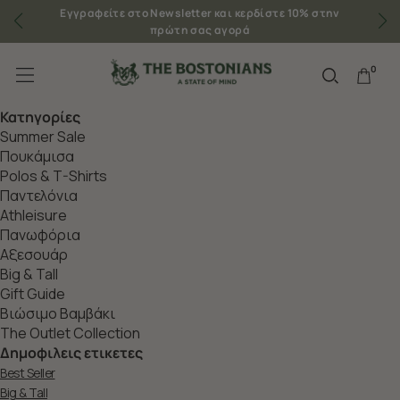
Εγγραφείτε στο Newsletter και κερδίστε 10% στην
πρώτη σας αγορά
0
Κατηγορίες
Summer Sale
Πουκάμισα
Polos & T-Shirts
Παντελόνια
Athleisure
Πανωφόρια
Aξεσουάρ
Big & Tall
Gift Guide
Βιώσιμο Βαμβάκι
The Outlet Collection
Δημοφιλεις ετικετες
Best Seller
Big & Tall