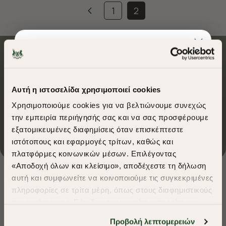
1
2
Ασφαλείς συναλλαγές
Αυτή η ιστοσελίδα χρησιμοποιεί cookies
Δωρεάν αποστολές για αγορές άνω των 50€
Χρησιμοποιούμε cookies για να βελτιώνουμε συνεχώς
την εμπειρία περιήγησής σας και να σας προσφέρουμε
εξατομικευμένες διαφημίσεις όταν επισκέπτεστε
Επικοινωνία
​
ιστότοπους και εφαρμογές τρίτων, καθώς και
A Season of Style
πλατφόρμες κοινωνικών μέσων. Επιλέγοντας
«Αποδοχή όλων και κλείσιμο», αποδέχεστε τη δήλωση
Εγγραφείτε και κερδίστε 10%
αυτή και συμφωνείτε να κοινοποιούμε τις συγκεκριμένες
SUMMER SALE
στην πρώτη σας αγορά *
πληροφορίες σε τρίτα μέρη, όπως στους διαφημιστικούς
ENJOY 40% OFF
συνεργάτες μας. Εάν δεν συμφωνείτε, μπορείτε να
Ενδιαφέρομαι για:
επιλέξετε να συνεχίσετε την περιήγησή σας με «Μόνο
Προβολή λεπτομερειών
Πουκάμισα
T-Shirts
Polo