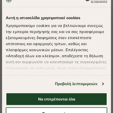
Αυτή η ιστοσελίδα χρησιμοποιεί cookies
-40%
-40%
Χρησιμοποιούμε cookies για να βελτιώνουμε συνεχώς
ΣΟΡΤΣ SPORT ESSENTIAL
ΒΕΡΜΟΥΔΑ SWEAT REGULAR
την εμπειρία περιήγησής σας και να σας προσφέρουμε
FIT
εξατομικευμένες διαφημίσεις όταν επισκέπτεστε
€55,00
€33,00
€70,00
€42,00
​
ιστότοπους και εφαρμογές τρίτων, καθώς και
A Season of Style
+ 3 Colors
+ 1 Colors
πλατφόρμες κοινωνικών μέσων. Επιλέγοντας
«Αποδοχή όλων και κλείσιμο», αποδέχεστε τη δήλωση
Sustainable Cotton
αυτή και συμφωνείτε να κοινοποιούμε τις συγκεκριμένες
SUMMER SALE
πληροφορίες σε τρίτα μέρη, όπως στους διαφημιστικούς
ENJOY 40% OFF
συνεργάτες μας. Εάν δεν συμφωνείτε, μπορείτε να
επιλέξετε να συνεχίσετε την περιήγησή σας με «Μόνο
Προβολή λεπτομερειών
απαιτούμενα cookies» και θα περιοριστούμε
Δωρεάν Μεταφορικά από 50€ και άνω.
στα cookies και τις τεχνολογίες που είναι απολύτως
απαραίτητα για την ασφαλή απόδοση και
Να επιτρέπονται όλα
λειτουργικότητα της ιστοσελίδας μας. Ωστόσο, λάβετε
υπόψη ότι αποκλείοντας ορισμένους τύπους cookies δεν
Shop Now