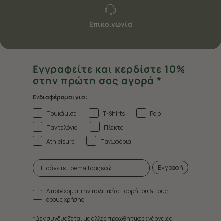
Επικοινωνία
Εγγραφείτε και κερδίστε 10%
στην πρώτη σας αγορά *
Ενδιαφέρομαι για:
Πουκάμισα
T-Shirts
Polo
Παντελόνια
Πλεκτά
Athleisure
Πανωφόρια
Εγγραφή
Αποδέχομαι την πολιτική απορρήτου & τους
όρους χρήσης.
* Δεν συνδυάζεται με άλλες προωθητικές ενέργειες.