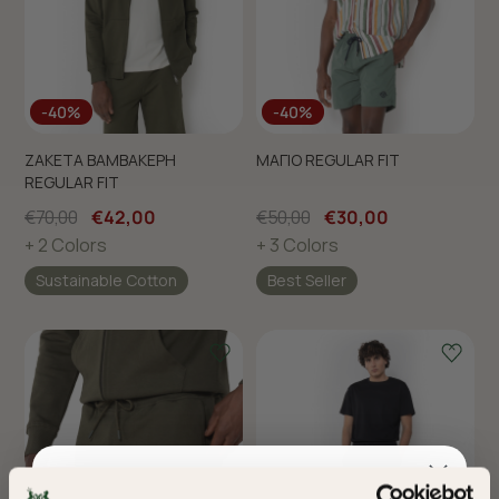
-40%
-40%
ΖΑΚΕΤΑ ΒΑΜΒΑΚΕΡΗ
ΜΑΓΙΟ REGULAR FIT
REGULAR FIT
€70,00
€42,00
€50,00
€30,00
+ 2 Colors
+ 3 Colors
Sustainable Cotton
Best Seller