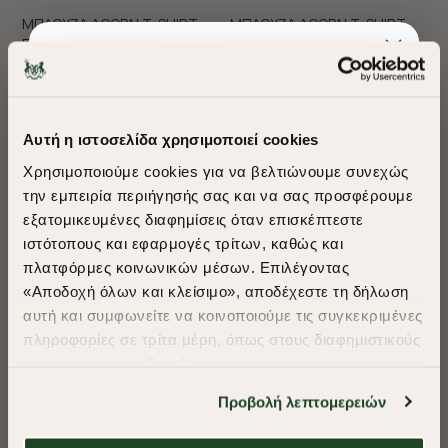
ΜΠΛΟΥΖΑ ACORN T-SHIRT
ΜΠΛΟΥΖΑ ACORN T-SHIRT
ΠΛΕΚΤΟ REGULAR FIT
ΠΛΕΚΤΟ REGULAR FIT
€75,00
€45,00
€75,00
€45,00
+ 2 Colors
Αυτή η ιστοσελίδα χρησιμοποιεί cookies
Χρησιμοποιούμε cookies για να βελτιώνουμε συνεχώς
την εμπειρία περιήγησής σας και να σας προσφέρουμε
εξατομικευμένες διαφημίσεις όταν επισκέπτεστε
​
ιστότοπους και εφαρμογές τρίτων, καθώς και
A Season of Style
πλατφόρμες κοινωνικών μέσων. Επιλέγοντας
«Αποδοχή όλων και κλείσιμο», αποδέχεστε τη δήλωση
αυτή και συμφωνείτε να κοινοποιούμε τις συγκεκριμένες
SUMMER SALE
πληροφορίες σε τρίτα μέρη, όπως στους διαφημιστικούς
ENJOY 40% OFF
συνεργάτες μας. Εάν δεν συμφωνείτε, μπορείτε να
-40%
-40%
επιλέξετε να συνεχίσετε την περιήγησή σας με «Μόνο
Προβολή λεπτομερειών
απαιτούμενα cookies» και θα περιοριστούμε
ΜΠΛΟΥΖΑ ACORN T-SHIRT
ΜΠΛΟΥΖΑ ACORN T-SHIRT
Δωρεάν Μεταφορικά από 50€ και άνω.
στα cookies και τις τεχνολογίες που είναι απολύτως
ΠΛΕΚΤΟ REGULAR FIT
ΠΛΕΚΤΟ REGULAR FIT