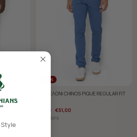
-40%
EGULAR FIT
ΠΑΝΤΕΛΟΝΙ CHINOS PIQUE REGULAR FIT
€85,00
€51,00
+ 2 Colors
 Style