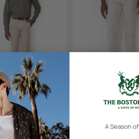
-40%
HINOS ΚΑΠΑΡΤΙΝΑ REGULAR
ΠΑΝΤΕΛΟΝΙ CHINOS PIQUE R
00
€85,00
€51,00
+ 2 Colors
​
A Season of