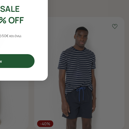
SALE
% OFF
 50€ και άνω.
w
-40%