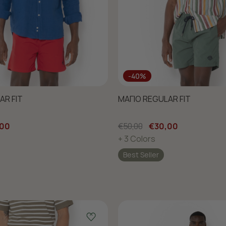
-40%
AR FIT
ΜΑΓΙΟ REGULAR FIT
,00
€50,00
€30,00
+ 3 Colors
Best Seller