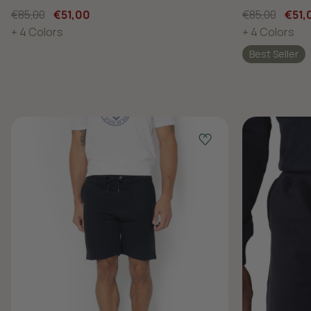
€85,00
€51,00
€85,00
€51,
+ 4 Colors
+ 4 Colors
Best Seller