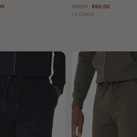
00
€100,00
€60,00
+ 2 Colors