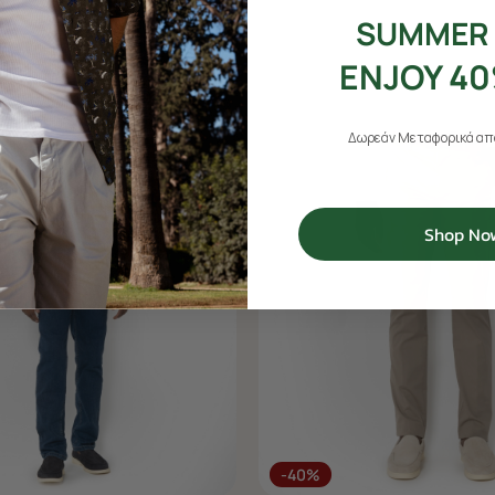
SUMMER 
ENJOY 40
Δωρεάν Μεταφορικά από
Shop No
-40%