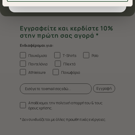
Επικοινωνία
βελτιώσουν την περιήγησή σας και να σας
προσφέρουμε εξατομικευμένες υπηρεσίες και
διαφημίσεις. Για να προσαρμόσετε τις επιλογές σας ή
να ανακαλέσετε τη συγκατάθεσή σας επιλέξτε το
Εγγραφείτε και κερδίστε 10%
"Ρυθμίσεις Cookies " ανά πάσα στιγμή με ισχύ για το
στην πρώτη σας αγορά *
μέλλον. Εάν επιθυμείτε να μάθετε περισσότερα
Ενδιαφέρομαι για:
σχετικά με τα cookies, επισκεφθείτε οποιαδήποτε στιγμή
τη σελίδα
Πολιτική cookies (link)
.
Πουκάμισα
T-Shirts
Polo
Παντελόνια
Πλεκτά
Athleisure
Πανωφόρια
Εγγραφή
Αποδέχομαι την πολιτική απορρήτου & τους
όρους χρήσης.
* Δεν συνδυάζεται με άλλες προωθητικές ενέργειες.