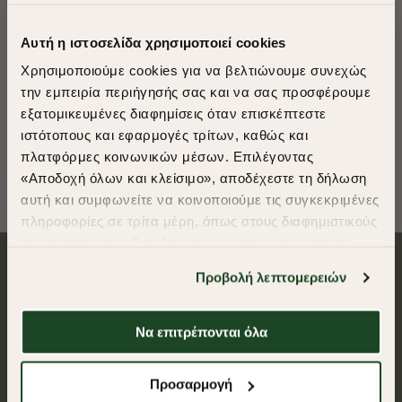
Αυτή η ιστοσελίδα χρησιμοποιεί cookies
Χρησιμοποιούμε cookies για να βελτιώνουμε συνεχώς
-40%
-40%
την εμπειρία περιήγησής σας και να σας προσφέρουμε
εξατομικευμένες διαφημίσεις όταν επισκέπτεστε
ΠΑΝΤΕΛΟΝΙ DENIM 5POCKET
ΒΕΡΜΟΥΔΑ DENIM 5POCKET
​
ιστότοπους και εφαρμογές τρίτων, καθώς και
REGULAR FIT
REGULAR FIT
A Season of Style
πλατφόρμες κοινωνικών μέσων. Επιλέγοντας
€80,00
€48,00
€60,00
€36,00
«Αποδοχή όλων και κλείσιμο», αποδέχεστε τη δήλωση
αυτή και συμφωνείτε να κοινοποιούμε τις συγκεκριμένες
SUMMER SALE
πληροφορίες σε τρίτα μέρη, όπως στους διαφημιστικούς
ENJOY 40% OFF
συνεργάτες μας. Εάν δεν συμφωνείτε, μπορείτε να
επιλέξετε να συνεχίσετε την περιήγησή σας με «Μόνο
Προβολή λεπτομερειών
απαιτούμενα cookies» και θα περιοριστούμε
Ασφαλείς συναλλαγές
Δωρεάν Μεταφορικά από 50€ και άνω.
στα cookies και τις τεχνολογίες που είναι απολύτως
απαραίτητα για την ασφαλή απόδοση και
Να επιτρέπονται όλα
λειτουργικότητα της ιστοσελίδας μας. Ωστόσο, λάβετε
Δωρεάν αποστολές για αγορές άνω των 50€
υπόψη ότι αποκλείοντας ορισμένους τύπους cookies δεν
Shop Now
Προσαρμογή
θα μπορούμε να συλλέξουμε πληροφορίες που θα