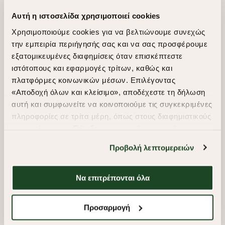
Αυτή η ιστοσελίδα χρησιμοποιεί cookies
Χρησιμοποιούμε cookies για να βελτιώνουμε συνεχώς
την εμπειρία περιήγησής σας και να σας προσφέρουμε
εξατομικευμένες διαφημίσεις όταν επισκέπτεστε
ιστότοπους και εφαρμογές τρίτων, καθώς και
πλατφόρμες κοινωνικών μέσων. Επιλέγοντας
«Αποδοχή όλων και κλείσιμο», αποδέχεστε τη δήλωση
αυτή και συμφωνείτε να κοινοποιούμε τις συγκεκριμένες
-40%
-40%
πληροφορίες σε τρίτα μέρη, όπως στους διαφημιστικούς
BIG & TALL ΠΟΥΚΑΜΙΣΟ
συνεργάτες μας. Εάν δεν συμφωνείτε, μπορείτε να
ΠΟΥΚΑΜΙΣΟ ACORN ΠΟΠΛΙΝΑ
ΒΑΜΒΑΚΙ ΛΙΝΟ CUSTOM FIT
CUSTOM FIT
επιλέξετε να συνεχίσετε την περιήγησή σας με «Μόνο
Προβολή λεπτομερειών
απαιτούμενα cookies» και θα περιοριστούμε
€85,00
€51,00
€65,00
€39,00
στα cookies και τις τεχνολογίες που είναι απολύτως
+ 4 Colors
απαραίτητα για την ασφαλή απόδοση και
Να επιτρέπονται όλα
Big & Tall
λειτουργικότητα της ιστοσελίδας μας. Ωστόσο, λάβετε
υπόψη ότι αποκλείοντας ορισμένους τύπους cookies δεν
Προσαρμογή
θα μπορούμε να συλλέξουμε πληροφορίες που θα
βελτιώσουν την περιήγησή σας και να σας