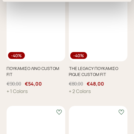
προσφέρουμε εξατομικευμένες υπηρεσίες και
διαφημίσεις. Για να προσαρμόσετε τις επιλογές σας ή
να ανακαλέσετε τη συγκατάθεσή σας επιλέξτε το
"Ρυθμίσεις Cookies " ανά πάσα στιγμή με ισχύ για το
μέλλον. Εάν επιθυμείτε να μάθετε περισσότερα
σχετικά με τα cookies, επισκεφθείτε οποιαδήποτε στιγμή
τη σελίδα
Πολιτική cookies (link)
.
-40%
-40%
ΠΟΥΚΑΜΙΣΟ ΛΙΝΟ CUSTOM
THE LEGACY ΠΟΥΚΑΜΙΣΟ
FIT
PIQUE CUSTOM FIT
€90,00
€54,00
€80,00
€48,00
+ 1 Colors
+ 2 Colors