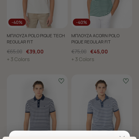
-40%
-40%
ΜΠΛΟΥΖΑ POLO PIQUE TECH
ΜΠΛΟΥΖΑ ACORN POLO
REGULAR FIT
PIQUE REGULAR FIT
€65,00
€39,00
€75,00
€45,00
+ 3 Colors
+ 3 Colors