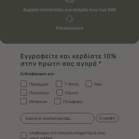
Δωρεάν αποστολές για αγορές άνω των 50€
Επικοινωνία
Εγγραφείτε και κερδίστε 10%
στην πρώτη σας αγορά *
Ενδιαφέρομαι για:
Πουκάμισα
T-Shirts
Polo
Παντελόνια
Πλεκτά
Athleisure
Πανωφόρια
Εγγραφή
Αποδέχομαι την πολιτική απορρήτου & τους
όρους χρήσης.