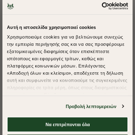
-40%
-40%
ΜΠΛΟΥΖΑ ACORN POLO
ΜΠΛΟΥΖΑ ACORN POLO
PIQUE REGULAR FIT
PIQUE REGULAR FIT
Αυτή η ιστοσελίδα χρησιμοποιεί cookies
€75,00
€45,00
€75,00
€45,00
Χρησιμοποιούμε cookies για να βελτιώνουμε συνεχώς
+ 3 Colors
+ 3 Colors
την εμπειρία περιήγησής σας και να σας προσφέρουμε
εξατομικευμένες διαφημίσεις όταν επισκέπτεστε
​
ιστότοπους και εφαρμογές τρίτων, καθώς και
A Season of Style
πλατφόρμες κοινωνικών μέσων. Επιλέγοντας
«Αποδοχή όλων και κλείσιμο», αποδέχεστε τη δήλωση
αυτή και συμφωνείτε να κοινοποιούμε τις συγκεκριμένες
SUMMER SALE
πληροφορίες σε τρίτα μέρη, όπως στους διαφημιστικούς
ENJOY 40% OFF
συνεργάτες μας. Εάν δεν συμφωνείτε, μπορείτε να
επιλέξετε να συνεχίσετε την περιήγησή σας με «Μόνο
Προβολή λεπτομερειών
απαιτούμενα cookies» και θα περιοριστούμε
Δωρεάν Μεταφορικά από 50€ και άνω.
στα cookies και τις τεχνολογίες που είναι απολύτως
απαραίτητα για την ασφαλή απόδοση και
-40%
-40%
Να επιτρέπονται όλα
λειτουργικότητα της ιστοσελίδας μας. Ωστόσο, λάβετε